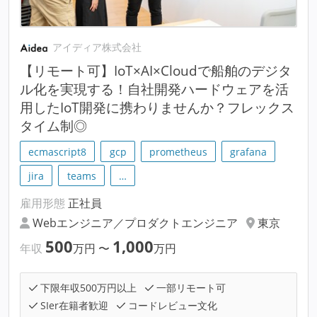
アイディア株式会社
【リモート可】IoT×AI×Cloudで船舶のデジタ
ル化を実現する！自社開発ハードウェアを活
用したIoT開発に携わりませんか？フレックス
タイム制◎
ecmascript8
gcp
prometheus
grafana
jira
teams
…
雇用形態
正社員
Webエンジニア／プロダクトエンジニア
東京
500
1,000
年収
万円
〜
万円
下限年収500万円以上
一部リモート可
SIer在籍者歓迎
コードレビュー文化