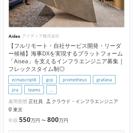
アイディア株式会社
【フルリモート・自社サービス開発・リーダ
ー候補】海事DXを実現するプラットフォーム
「Aisea」を支えるインフラエンジニア募集 |
フレックスタイム制◎
ecmascript8
gcp
prometheus
grafana
jira
teams
…
雇用形態
正社員
クラウド・インフラエンジニア
東京
550
800
年収
万円
〜
万円