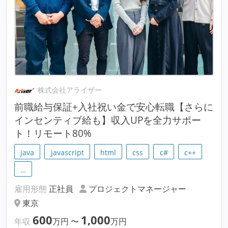
株式会社アライザー
前職給与保証+入社祝い金で安心転職【さらに
インセンティブ給も】収入UPを全力サポー
ト！リモート80%
java
javascript
html
css
c#
c++
…
雇用形態
正社員
プロジェクトマネージャー
東京
600
1,000
年収
万円
〜
万円