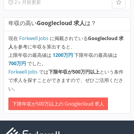
2ヶ月前更新
年収の高い
Googlecloud 求人
は？
現在
Forkwell Jobs
に掲載されている
Googlecloud 求
人
を参考に年収を算出すると、
上限年収の最高値は
1200
万円
下限年収の最高値は
700
万円
でした。
Forkwell Jobs
では
下限年収が500万円以上
という条件
で求人を探すことができますので、ぜひご活用くださ
い。
下限年収が500万以上の Googlecloud 求人