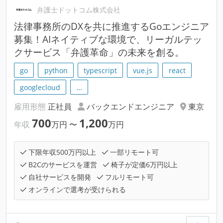
弁護士ドットコム株式会社
法律事務所のDXを共に推進するGoエンジニア
募集！AIネイティブな環境で、リーガルテッ
クサービス「弁護革命」の未来を創る。
go
python
typescript
vue.js
react
googlecloud
…
雇用形態
正社員
バックエンドエンジニア
東京
700
1,200
年収
万円
〜
万円
下限年収500万円以上
一部リモート可
B2Cのサービスを運営
椅子が定価6万円以上
自社サービスを開発
フルリモート可
オンラインで選考が受けられる