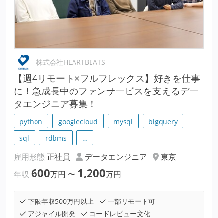
株式会社HEARTBEATS
【週4リモート×フルフレックス】好きを仕事
に！急成長中のファンサービスを支えるデー
タエンジニア募集！
python
googlecloud
mysql
bigquery
sql
rdbms
…
雇用形態
正社員
データエンジニア
東京
600
1,200
年収
万円
〜
万円
下限年収500万円以上
一部リモート可
アジャイル開発
コードレビュー文化