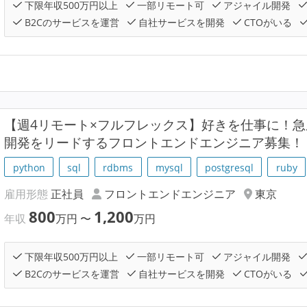
下限年収500万円以上
一部リモート可
アジャイル開発
B2Cのサービスを運営
自社サービスを開発
CTOがいる
【週4リモート×フルフレックス】好きを仕事に！
開発をリードするフロントエンドエンジニア募集！
python
sql
rdbms
mysql
postgresql
ruby
雇用形態
正社員
フロントエンドエンジニア
東京
800
1,200
年収
万円
〜
万円
下限年収500万円以上
一部リモート可
アジャイル開発
B2Cのサービスを運営
自社サービスを開発
CTOがいる