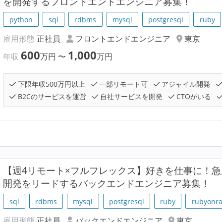
を開発するフロントエンドエンジニア募集！
python
sql
rdbms
mysql
postgresql
ruby
雇用形態
正社員
フロントエンドエンジニア
東京
600
1,000
年収
万円
〜
万円
下限年収500万円以上
一部リモート可
アジャイル開発
B2Cのサービスを運営
自社サービスを開発
CTOがいる
【週4リモート×フルフレックス】好きを仕事に！
開発をリードするバックエンドエンジニア募集！
sql
rdbms
mysql
postgresql
ruby
rubyonra
雇用形態
正社員
バックエンドエンジニア
東京