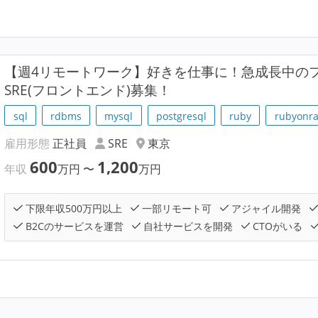
【週4リモートワーク】好きを仕事に！急成長中の
SRE(フロントエンド)募集！
sql
rdbms
mysql
postgresql
ruby
rubyonra
雇用形態
正社員
SRE
東京
600
1,200
年収
万円
〜
万円
下限年収500万円以上
一部リモート可
アジャイル開発
B2Cのサービスを運営
自社サービスを開発
CTOがいる