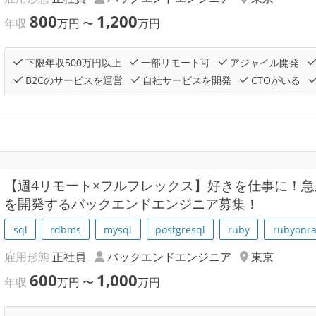
800
1,200
年収
万円
〜
万円
下限年収500万円以上
一部リモート可
アジャイル開発
B2Cのサービスを運営
自社サービスを開発
CTOがいる
【週4リモート×フルフレックス】好きを仕事に！
を開発するバックエンドエンジニア募集！
sql
rdbms
mysql
postgresql
ruby
rubyonra
雇用形態
正社員
バックエンドエンジニア
東京
600
1,000
年収
万円
〜
万円