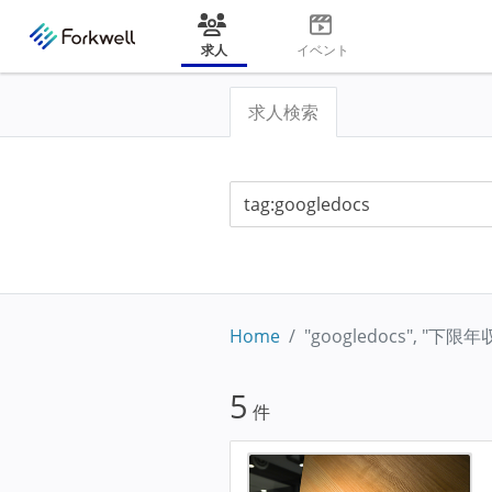
求人
イベント
求人検索
Home
"googledocs", "下
5
件