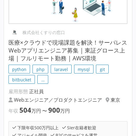
株式会社くすりの窓口
医療×クラウドで現場課題を解決！サーバレス
Webアプリエンジニア募集 | 東証グロース上
場 | フルリモート勤務 | AWS環境
python
php
laravel
mysql
git
bitbucket
…
雇用形態
正社員
Webエンジニア／プロダクトエンジニア
東京
504
900
年収
万円
〜
万円
下限年収500万円以上
SIer在籍者歓迎
アジャイル開発
B2Cのサービスを運営