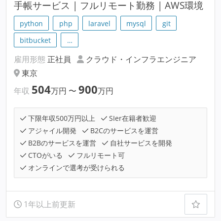
手帳サービス | フルリモート勤務 | AWS環境
python
php
laravel
mysql
git
bitbucket
…
雇用形態
正社員
クラウド・インフラエンジニア
東京
504
900
年収
万円
〜
万円
下限年収500万円以上
SIer在籍者歓迎
アジャイル開発
B2Cのサービスを運営
B2Bのサービスを運営
自社サービスを開発
CTOがいる
フルリモート可
オンラインで選考が受けられる
1年以上前更新