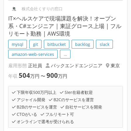
株式会社くすりの窓口
IT×ヘルスケアで現場課題を解決！オープン
系・C#エンジニア | 東証グロース上場 | フル
リモート勤務 | AWS環境
mysql
git
bitbucket
backlog
slack
amazon-web-services
…
雇用形態
正社員
バックエンドエンジニア
東京
504
900
年収
万円
〜
万円
下限年収500万円以上
SIer在籍者歓迎
アジャイル開発
B2Cのサービスを運営
B2Bのサービスを運営
自社サービスを開発
CTOがいる
フルリモート可
オンラインで選考が受けられる