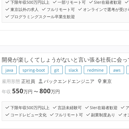
下限年収500万円以上
一部リモート可
SIer在籍者歓迎
東京以外の求人
フルリモート可
オンラインで選考が受け
プログラミングスクール卒業生歓迎
開発が楽しくてしょうがないと言い張る社長に会っ
java
spring-boot
git
slack
redmine
aws
雇用形態
正社員
バックエンドエンジニア
東京
550
800
年収
万円
〜
万円
下限年収500万円以上
言語未経験可
SIer在籍者歓迎
ア
コードレビュー文化
フルリモート可
副業制度あり
オ