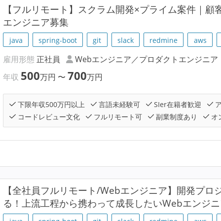
【フルリモート】スクラム開発×プライム案件｜顧
エンジニア募集
java
spring-boot
git
slack
redmine
aws
雇用形態
正社員
Webエンジニア／プロダクトエンジニア
500
700
年収
万円
〜
万円
下限年収500万円以上
言語未経験可
SIer在籍者歓迎
ア
コードレビュー文化
フルリモート可
副業制度あり
オ
【全社員フルリモート/Webエンジニア】開発プロ
る！上流工程から携わって成長したいWebエンジ