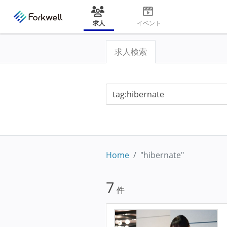
求人
イベント
求人検索
Home
"hibernate"
7
件