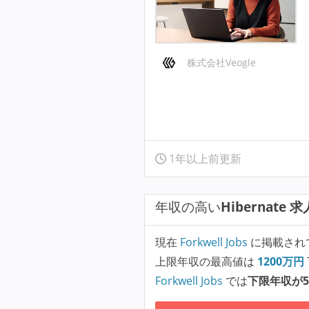
株式会社Veogle
1年以上前更新
年収の高い
Hibernate 求
現在
Forkwell Jobs
に掲載され
上限年収の最高値は
1200
万円
Forkwell Jobs
では
下限年収が5