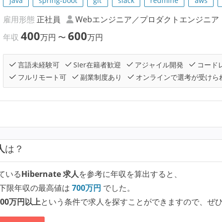
java
spring-boot
git
slack
redmine
aws
雇用形態
正社員
Webエンジニア／プロダクトエンジニア
400
600
年収
万円
〜
万円
言語未経験可
SIer在籍者歓迎
アジャイル開発
コード
フルリモート可
副業制度あり
オンラインで選考が受けら
人
は？
ている
Hibernate 求人
を参考に年収を算出すると、
下限年収の最高値は
700
万円
でした。
00万円以上
という条件で求人を探すことができますので、ぜ