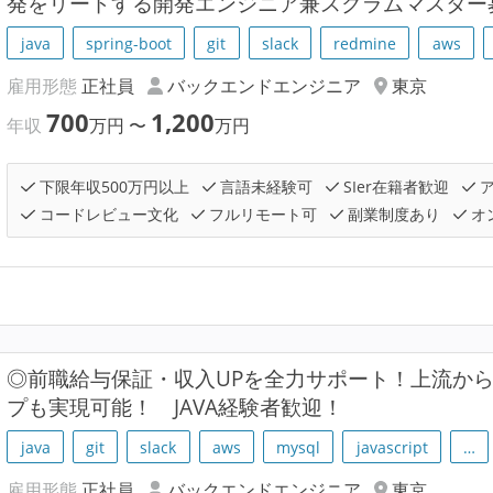
発をリードする開発エンジニア兼スクラムマスター
java
spring-boot
git
slack
redmine
aws
雇用形態
正社員
バックエンドエンジニア
東京
700
1,200
年収
万円
〜
万円
下限年収500万円以上
言語未経験可
SIer在籍者歓迎
ア
コードレビュー文化
フルリモート可
副業制度あり
オ
◎前職給与保証・収入UPを全力サポート！上流か
プも実現可能！ JAVA経験者歓迎！
java
git
slack
aws
mysql
javascript
…
雇用形態
正社員
バックエンドエンジニア
東京