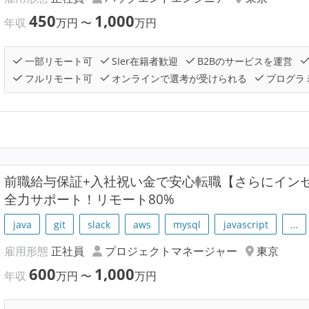
450
1,000
年収
万円
〜
万円
一部リモート可
SIer在籍者歓迎
B2Bのサービスを運営
フルリモート可
オンラインで選考が受けられる
プログラ
前職給与保証+入社祝い金で安心転職【さらにイン
全力サポート！リモート80%
java
git
slack
aws
mysql
javascript
…
雇用形態
正社員
プロジェクトマネージャー
東京
600
1,000
年収
万円
〜
万円