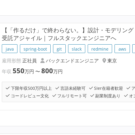
【「作るだけ」で終わらない。】設計・モデリング
受託アジャイル｜フルスタックエンジニアへ
java
spring-boot
git
slack
redmine
aws
雇用形態
正社員
バックエンドエンジニア
東京
550
800
年収
万円
〜
万円
下限年収500万円以上
言語未経験可
SIer在籍者歓迎
ア
コードレビュー文化
フルリモート可
副業制度あり
オ