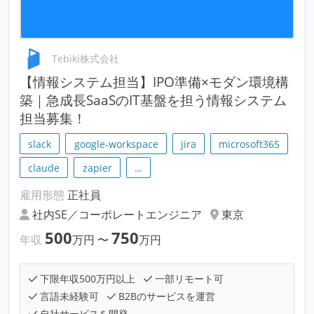
Tebiki株式会社
【情報システム担当】IPO準備×モダン環境構
築｜急成長SaaSのIT基盤を担う情報システム
担当募集！
slack
google-workspace
jira
microsoft365
claude
zapier
…
雇用形態
正社員
社内SE／コーポレートエンジニア
東京
500
750
年収
万円
〜
万円
下限年収500万円以上
一部リモート可
言語未経験可
B2Bのサービスを運営
自社サービスを開発