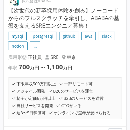
株式会社ABABA
【次世代の新卒採用体験を創る】ノーコード
からのフルスクラッチを牽引し、ABABAの基
盤を支えるSREエンジニア募集！
mysql
postgresql
github
aws
slack
notion
…
雇用形態
正社員
SRE
東京
700
1,100
年収
万円
〜
万円
下限年収500万円以上
一部リモート可
アジャイル開発
B2Cのサービスを運営
椅子が定価6万円以上
B2Bのサービスを運営
自社サービスを開発
CTOがいる
週3〜5日稼働可
オンラインで選考が受けられる