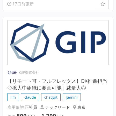
17日前更新
GIP株式会社
【リモート可・フルフレックス】DX推進担当
◇拡大中組織に参画可能｜裁量大◎
llm
claude
chatgpt
gemini
雇用形態
正社員
テックリード
東京
800
1,200