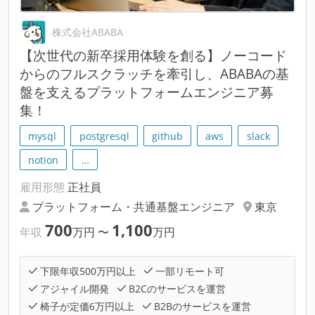
株式会社ABABA
【次世代の新卒採用体験を創る】ノーコード
からのフルスクラッチを牽引し、ABABAの基
盤を支えるプラットフォームエンジニア募
集！
mysql
postgresql
github
aws
slack
notion
…
雇用形態
正社員
プラットフォーム・共通基盤エンジニア
東京
700
1,100
年収
万円
〜
万円
下限年収500万円以上
一部リモート可
アジャイル開発
B2Cのサービスを運営
椅子が定価6万円以上
B2Bのサービスを運営