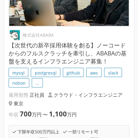
株式会社ABABA
【次世代の新卒採用体験を創る】ノーコード
からのフルスクラッチを牽引し、ABABAの基
盤を支えるインフラエンジニア募集！
mysql
postgresql
github
aws
slack
notion
…
雇用形態
正社員
クラウド・インフラエンジニア
東京
700
1,100
年収
万円
〜
万円
下限年収500万円以上
一部リモート可