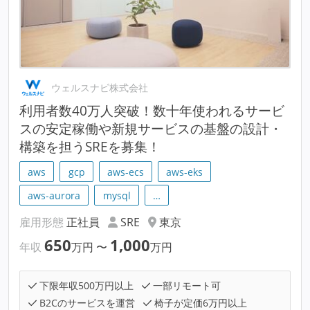
ウェルスナビ株式会社
利用者数40万人突破！数十年使われるサービ
スの安定稼働や新規サービスの基盤の設計・
構築を担うSREを募集！
aws
gcp
aws-ecs
aws-eks
aws-aurora
mysql
…
雇用形態
正社員
SRE
東京
650
1,000
年収
万円
〜
万円
下限年収500万円以上
一部リモート可
B2Cのサービスを運営
椅子が定価6万円以上