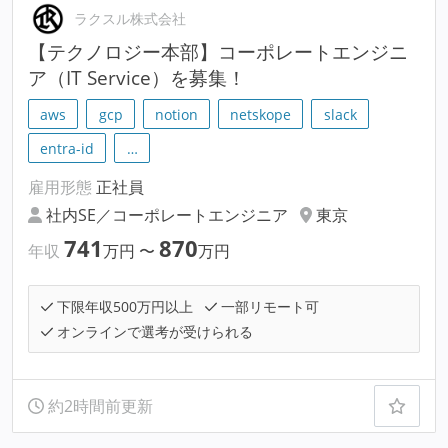
ラクスル株式会社
【テクノロジー本部】コーポレートエンジニ
ア（IT Service）を募集！
aws
gcp
notion
netskope
slack
entra-id
…
雇用形態
正社員
社内SE／コーポレートエンジニア
東京
741
870
年収
万円
〜
万円
下限年収500万円以上
一部リモート可
オンラインで選考が受けられる
約2時間前更新