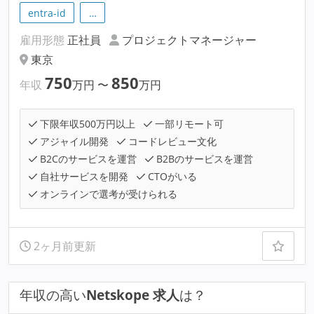
entra-id
…
雇用形態
正社員
プロジェクトマネージャー
東京
750
850
年収
万円
〜
万円
下限年収500万円以上
一部リモート可
アジャイル開発
コードレビュー文化
B2Cのサービスを運営
B2Bのサービスを運営
自社サービスを開発
CTOがいる
オンラインで選考が受けられる
2ヶ月前更新
年収の高い
Netskope 求人
は？