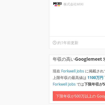
株式会社MIXI
約1年前更新
年収の高い
Googlemeet
現在
Forkwell Jobs
に掲載され
上限年収の最高値は
1100
万円
Forkwell Jobs
では
下限年収が5
下限年収が500万以上の Goog