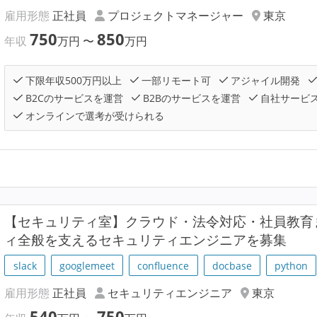
雇用形態
正社員
プロジェクトマネージャー
東京
750
850
年収
万円
〜
万円
下限年収500万円以上
一部リモート可
アジャイル開発
B2Cのサービスを運営
B2Bのサービスを運営
自社サービ
オンラインで選考が受けられる
【セキュリティ室】クラウド・法令対応・社員教育ま
ィ全般を支えるセキュリティエンジニアを募集
slack
googlemeet
confluence
docbase
python
雇用形態
正社員
セキュリティエンジニア
東京
540
750