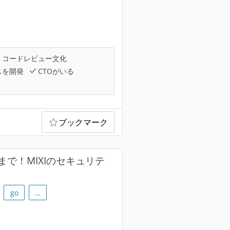
コードレビュー文化
スを開発
CTOがいる
ブックマーク
で！MIXIのセキュリテ
go
…