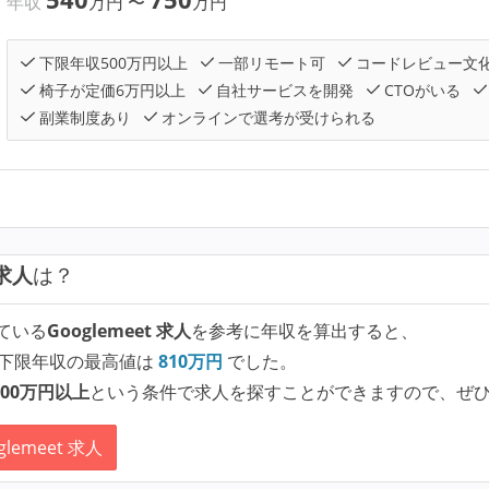
年収
万円
〜
万円
下限年収500万円以上
一部リモート可
コードレビュー文
椅子が定価6万円以上
自社サービスを開発
CTOがいる
副業制度あり
オンラインで選考が受けられる
 求人
は？
ている
Googlemeet 求人
を参考に年収を算出すると、
下限年収の最高値は
810
万円
でした。
00万円以上
という条件で求人を探すことができますので、ぜ
lemeet 求人