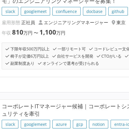
モ」のエンジニアリングマネージャーを募集！
slack
googlemeet
confluence
docbase
github
雇用形態
正社員
エンジニアリングマネージャー
東京
810
1,100
年収
万円
〜
万円
下限年収500万円以上
一部リモート可
コードレビュー文
椅子が定価6万円以上
自社サービスを開発
CTOがいる
副業制度あり
オンラインで選考が受けられる
コーポレートITマネージャー候補｜コーポレートシ
ュリティを牽引
slack
googlemeet
azure
gcp
notion
entra-i