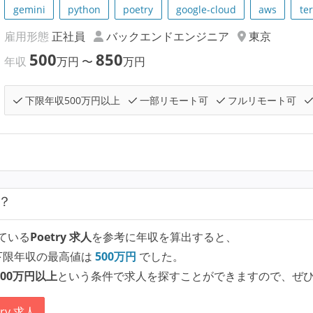
gemini
python
poetry
google-cloud
aws
te
雇用形態
正社員
バックエンドエンジニア
東京
500
850
年収
万円
〜
万円
下限年収500万円以上
一部リモート可
フルリモート可
？
ている
Poetry 求人
を参考に年収を算出すると、
下限年収の最高値は
500
万円
でした。
00万円以上
という条件で求人を探すことができますので、ぜ
ry 求人