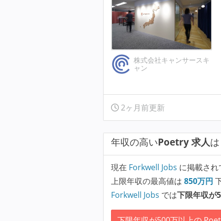
株式会社キャンサースキ
ャン
2ヶ月前更新
年収の高い
Poetry 求人
は
現在
Forkwell Jobs
に掲載され
上限年収の最高値は
850
万円
Forkwell Jobs
では
下限年収が5
下限年収が500万以上の Poet