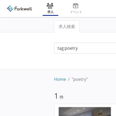
求人
イベント
求人検索
Home
"poetry"
1
件