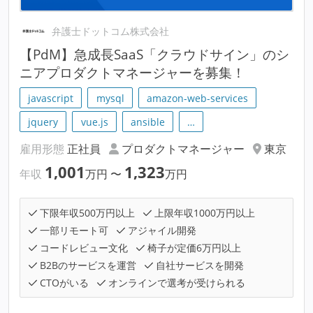
弁護士ドットコム株式会社
【PdM】急成長SaaS「クラウドサイン」のシ
ニアプロダクトマネージャーを募集！
javascript
mysql
amazon-web-services
jquery
vue.js
ansible
…
雇用形態
正社員
プロダクトマネージャー
東京
1,001
1,323
年収
万円
〜
万円
下限年収500万円以上
上限年収1000万円以上
一部リモート可
アジャイル開発
コードレビュー文化
椅子が定価6万円以上
B2Bのサービスを運営
自社サービスを開発
CTOがいる
オンラインで選考が受けられる