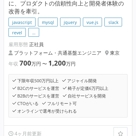
に、プロダクトの信頼性向上と開発者体験の
改善を牽引。
javascript
mysql
jquery
vue.js
slack
revel
…
雇用形態
正社員
プラットフォーム・共通基盤エンジニア
東京
700
1,200
年収
万円
〜
万円
下限年収500万円以上
アジャイル開発
B2Cのサービスを運営
椅子が定価6万円以上
B2Bのサービスを運営
自社サービスを開発
CTOがいる
フルリモート可
オンラインで選考が受けられる
4ヶ月前更新