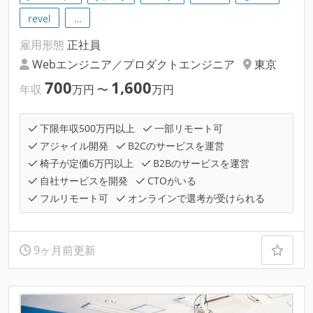
revel
…
雇用形態
正社員
Webエンジニア／プロダクトエンジニア
東京
700
1,600
年収
万円
〜
万円
下限年収500万円以上
一部リモート可
アジャイル開発
B2Cのサービスを運営
椅子が定価6万円以上
B2Bのサービスを運営
自社サービスを開発
CTOがいる
フルリモート可
オンラインで選考が受けられる
9ヶ月前更新