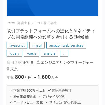
弁護士ドットコム株式会社
取引プラットフォームへの進化とAIネイティ
ブな開発組織への変革を牽引するEM候補
javascript
mysql
amazon-web-services
jquery
vue.js
ansible
…
雇用形態
正社員
エンジニアリングマネージャー
東京
800
1,600
年収
万円
〜
万円
下限年収500万円以上
言語未経験可
SIer在籍者歓迎
アジャイル開発
コードレビュー文化
椅子が定価6万円以上