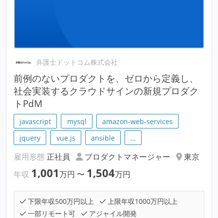
弁護士ドットコム株式会社
前例のないプロダクトを、ゼロから定義し、
社会実装するクラウドサインの新規プロダク
トPdM
javascript
mysql
amazon-web-services
jquery
vue.js
ansible
…
雇用形態
正社員
プロダクトマネージャー
東京
1,001
1,504
年収
万円
〜
万円
下限年収500万円以上
上限年収1000万円以上
一部リモート可
アジャイル開発