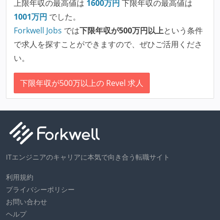
上限年収の最高値は
1600
万円
下限年収の最高値は
1001
万円
でした。
Forkwell Jobs
では
下限年収が500万円以上
という条件
で求人を探すことができますので、ぜひご活用くださ
い。
下限年収が500万以上の Revel 求人
ITエンジニアのキャリアに本気で向き合う転職サイト
利用規約
プライバシーポリシー
お問い合わせ
ヘルプ