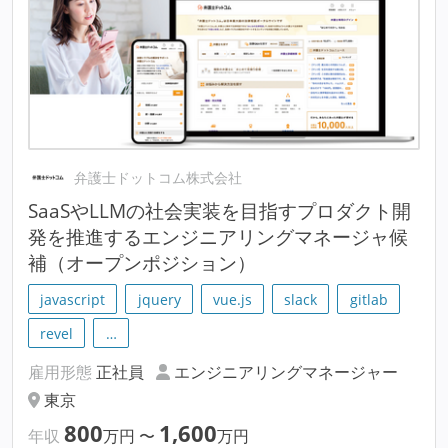
弁護士ドットコム株式会社
SaaSやLLMの社会実装を目指すプロダクト開
発を推進するエンジニアリングマネージャ候
補（オープンポジション）
javascript
jquery
vue.js
slack
gitlab
revel
…
雇用形態
正社員
エンジニアリングマネージャー
東京
800
1,600
年収
万円
〜
万円