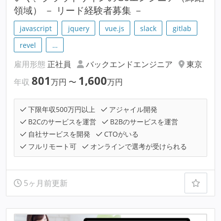
領域） － リード経験者募集 －
javascript
jquery
vue.js
slack
gitlab
revel
…
雇用形態
正社員
バックエンドエンジニア
東京
801
1,600
年収
万円
〜
万円
下限年収500万円以上
アジャイル開発
B2Cのサービスを運営
B2Bのサービスを運営
自社サービスを開発
CTOがいる
フルリモート可
オンラインで選考が受けられる
5ヶ月前更新