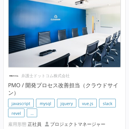
弁護士ドットコム株式会社
PMO / 開発プロセス改善担当（クラウドサイ
ン）
javascript
mysql
jquery
vue.js
slack
revel
…
雇用形態
正社員
プロジェクトマネージャー