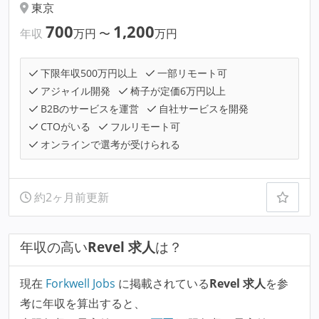
東京
700
1,200
年収
万円
〜
万円
下限年収500万円以上
一部リモート可
アジャイル開発
椅子が定価6万円以上
B2Bのサービスを運営
自社サービスを開発
CTOがいる
フルリモート可
オンラインで選考が受けられる
約2ヶ月前更新
年収の高い
Revel 求人
は？
現在
Forkwell Jobs
に掲載されている
Revel 求人
を参
考に年収を算出すると、