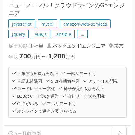
ニューノーマル！クラウドサインのGoエンジ
ニア
javascript
mysql
amazon-web-services
jquery
vue.js
ansible
…
雇用形態
正社員
バックエンドエンジニア
東京
700
1,200
年収
万円
〜
万円
下限年収500万円以上
一部リモート可
言語未経験可
SIer在籍者歓迎
アジャイル開発
コードレビュー文化
椅子が定価6万円以上
B2Bのサービスを運営
自社サービスを開発
CTOがいる
フルリモート可
オンラインで選考が受けられる
5ヶ月前更新