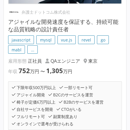
弁護士ドットコム株式会社
アジャイルな開発速度を保証する、持続可能
な品質戦略の設計責任者
javascript
mysql
vue.js
revel
go
mabl
…
雇用形態
正社員
QAエンジニア
東京
752
1,305
年収
万円
〜
万円
下限年収500万円以上
一部リモート可
アジャイル開発
B2Cのサービスを運営
椅子が定価6万円以上
B2Bのサービスを運営
自社サービスを開発
CTOがいる
フルリモート可
副業制度あり
オンラインで選考が受けられる