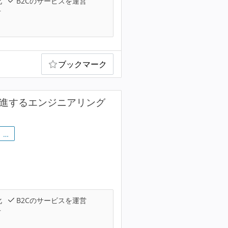
化
B2Cのサービスを運営
可
ブックマーク
推進するエンジニアリング
…
化
B2Cのサービスを運営
可