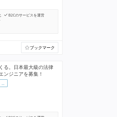
化
B2Cのサービスを運営
可
ブックマーク
くる。日本最大級の法律
エンジニアを募集！
…