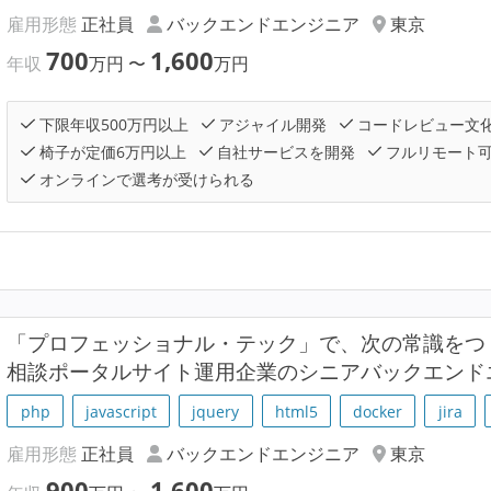
雇用形態
正社員
バックエンドエンジニア
東京
700
1,600
年収
万円
〜
万円
下限年収500万円以上
アジャイル開発
コードレビュー文
椅子が定価6万円以上
自社サービスを開発
フルリモート
オンラインで選考が受けられる
「プロフェッショナル・テック」で、次の常識をつ
相談ポータルサイト運用企業のシニアバックエンド
php
javascript
jquery
html5
docker
jira
雇用形態
正社員
バックエンドエンジニア
東京
900
1,600