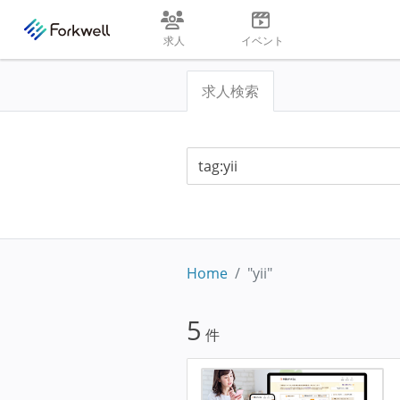
求人
イベント
求人検索
Home
"yii"
5
件