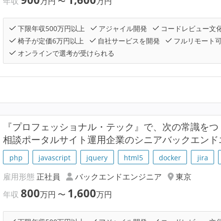
年収
万円
〜
万円
下限年収500万円以上
アジャイル開発
コードレビュー文
椅子が定価6万円以上
自社サービスを開発
フルリモート
オンラインで選考が受けられる
『プロフェッショナル・テック』で、次の常識をつ
相談ポータルサイト運用企業のシニアバックエンド
php
javascript
jquery
html5
docker
jira
雇用形態
正社員
バックエンドエンジニア
東京
800
1,600
年収
万円
〜
万円