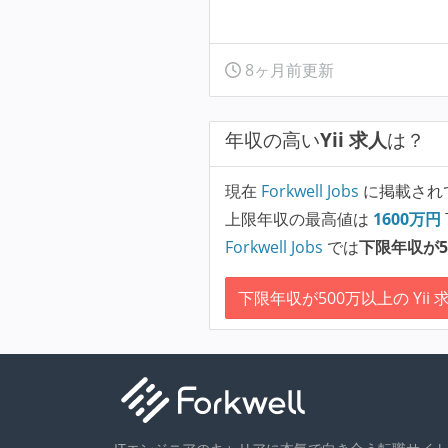
8ヶ月前更新
年収の高い
Yii 求人
は？
現在
Forkwell Jobs
に掲載され
上限年収の最高値は
1600
万円
Forkwell Jobs
では
下限年収が5
下限年収が500万以上の Yii 