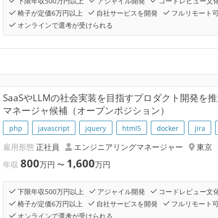
下限年収500万円以上
アジャイル開発
コードレビュー文
椅子が定価6万円以上
自社サービスを開発
フルリモート
オンラインで選考が受けられる
SaaSやLLMの社会実装を目指すプロダクト開発を
マネージャ候補（オープンポジション）
php
javascript
jquery
html5
docker
jira
雇用形態
正社員
エンジニアリングマネージャー
東京
800
1,600
年収
万円
〜
万円
下限年収500万円以上
アジャイル開発
コードレビュー文
椅子が定価6万円以上
自社サービスを開発
フルリモート
オンラインで選考が受けられる