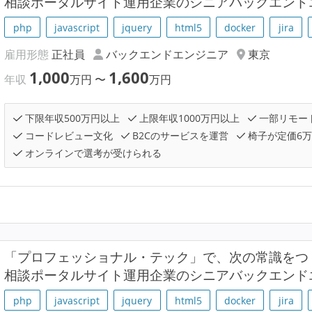
相談ポータルサイト運用企業のシニアバックエンド
php
javascript
jquery
html5
docker
jira
雇用形態
正社員
バックエンドエンジニア
東京
1,000
1,600
年収
万円
〜
万円
下限年収500万円以上
上限年収1000万円以上
一部リモー
コードレビュー文化
B2Cのサービスを運営
椅子が定価6
オンラインで選考が受けられる
「プロフェッショナル・テック」で、次の常識をつ
相談ポータルサイト運用企業のシニアバックエンド
php
javascript
jquery
html5
docker
jira