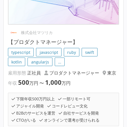
株式会社マツリカ
【プロダクトマネージャー】
typescript
javascript
ruby
swift
kotlin
angularjs
…
雇用形態
正社員
プロダクトマネージャー
東京
500
1,000
年収
万円
〜
万円
下限年収500万円以上
一部リモート可
アジャイル開発
コードレビュー文化
B2Bのサービスを運営
自社サービスを開発
CTOがいる
オンラインで選考が受けられる