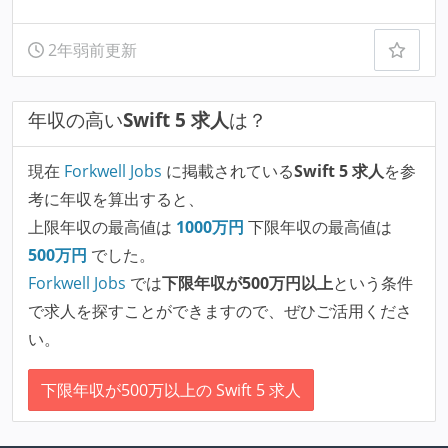
2年弱前更新
年収の高い
Swift 5 求人
は？
現在
Forkwell Jobs
に掲載されている
Swift 5 求人
を参
考に年収を算出すると、
上限年収の最高値は
1000
万円
下限年収の最高値は
500
万円
でした。
Forkwell Jobs
では
下限年収が500万円以上
という条件
で求人を探すことができますので、ぜひご活用くださ
い。
下限年収が500万以上の Swift 5 求人