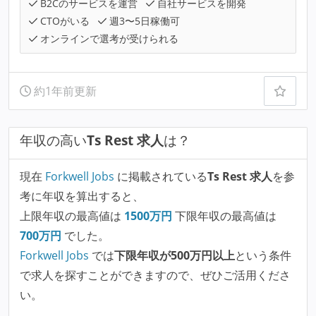
B2Cのサービスを運営
自社サービスを開発
CTOがいる
週3〜5日稼働可
オンラインで選考が受けられる
約1年前更新
年収の高い
Ts Rest 求人
は？
現在
Forkwell Jobs
に掲載されている
Ts Rest 求人
を参
考に年収を算出すると、
上限年収の最高値は
1500
万円
下限年収の最高値は
700
万円
でした。
Forkwell Jobs
では
下限年収が500万円以上
という条件
で求人を探すことができますので、ぜひご活用くださ
い。