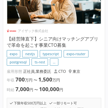
アイザック株式会社
【経営陣直下】シニア向けマッチングアプリ
で革命を起こす事業CTO募集
expo
nestjs
typescript
expo-router
postgresql
ts-rest
…
雇用形態
正社員,業務委託
CTO
東京
700
1,500
年収
万円
〜
万円
7,000
100,000
時給
円
〜
円
下限年収500万円以上
一部リモート可