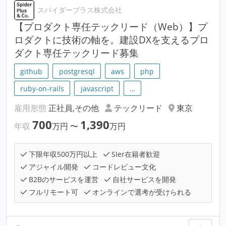
スパイダープラス株式会社
【プロダクト専任テックリード（Web）】プ
ロダクトに技術の軸を。建設DXを支えるプロ
ダクト専任テックリード募集
github
postgresql
aws
php
ruby-on-rails
javascript
…
雇用形態
正社員,その他
テックリード
東京
700
1,390
年収
万円
〜
万円
下限年収500万円以上
SIer在籍者歓迎
アジャイル開発
コードレビュー文化
B2Bのサービスを運営
自社サービスを開発
フルリモート可
オンラインで選考が受けられる