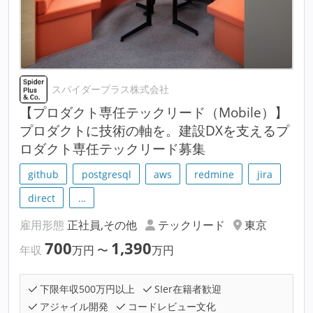
スパイダープラス株式会社
【プロダクト専任テックリード（Mobile）】
プロダクトに技術の軸を。建設DXを支えるプ
ロダクト専任テックリード募集
github
postgresql
aws
redmine
jira
direct
…
雇用形態
正社員,その他
テックリード
東京
700
1,390
年収
万円
〜
万円
下限年収500万円以上
SIer在籍者歓迎
アジャイル開発
コードレビュー文化