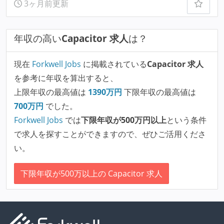
3ヶ月前更新
年収の高い
Capacitor 求人
は？
現在
Forkwell Jobs
に掲載されている
Capacitor 求人
を参考に年収を算出すると、
上限年収の最高値は
1390
万円
下限年収の最高値は
700
万円
でした。
Forkwell Jobs
では
下限年収が500万円以上
という条件
で求人を探すことができますので、ぜひご活用くださ
い。
下限年収が500万以上の Capacitor 求人