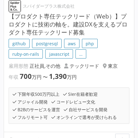
スパイダープラス株式会社
【プロダクト専任テックリード（Web）】プ
ロダクトに技術の軸を。建設DXを支えるプロ
ダクト専任テックリード募集
github
postgresql
aws
php
ruby-on-rails
javascript
…
雇用形態
正社員,その他
テックリード
東京
700
1,390
年収
万円
〜
万円
下限年収500万円以上
SIer在籍者歓迎
アジャイル開発
コードレビュー文化
B2Bのサービスを運営
自社サービスを開発
フルリモート可
オンラインで選考が受けられる