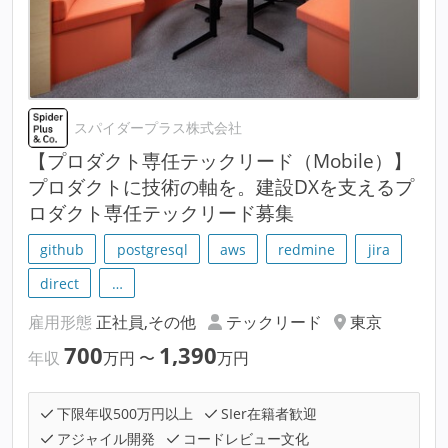
スパイダープラス株式会社
【プロダクト専任テックリード（Mobile）】
プロダクトに技術の軸を。建設DXを支えるプ
ロダクト専任テックリード募集
github
postgresql
aws
redmine
jira
direct
…
雇用形態
正社員,その他
テックリード
東京
700
1,390
年収
万円
〜
万円
下限年収500万円以上
SIer在籍者歓迎
アジャイル開発
コードレビュー文化