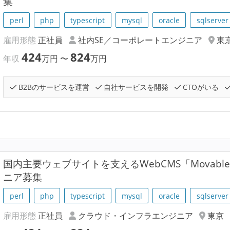
集
perl
php
typescript
mysql
oracle
sqlserver
雇用形態
正社員
社内SE／コーポレートエンジニア
東
424
824
年収
万円
〜
万円
B2Bのサービスを運営
自社サービスを開発
CTOがいる
国内主要ウェブサイトを支えるWebCMS「Movable
ニア募集
perl
php
typescript
mysql
oracle
sqlserver
雇用形態
正社員
クラウド・インフラエンジニア
東京