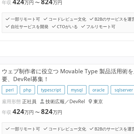
424
824
年収
万円
〜
万円
一部リモート可
コードレビュー文化
B2Bのサービスを運
自社サービスを開発
CTOがいる
フルリモート可
ウェブ制作者に役立つ Movable Type 製品活用
要、DevRel募集！
perl
php
typescript
mysql
oracle
sqlserver
雇用形態
正社員
技術広報／DevRel
東京
424
824
年収
万円
〜
万円
一部リモート可
コードレビュー文化
B2Bのサービスを運