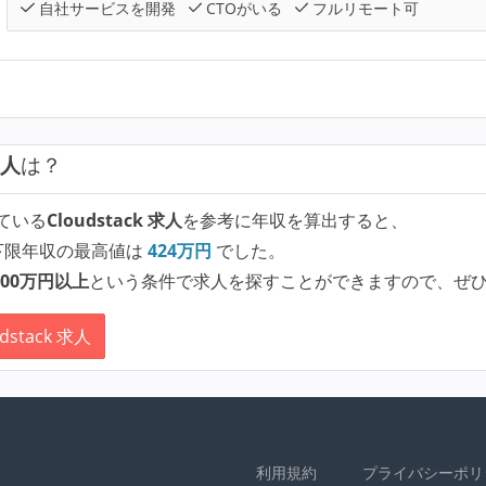
自社サービスを開発
CTOがいる
フルリモート可
求人
は？
ている
Cloudstack 求人
を参考に年収を算出すると、
下限年収の最高値は
424
万円
でした。
00万円以上
という条件で求人を探すことができますので、ぜ
stack 求人
利用規約
プライバシーポリ