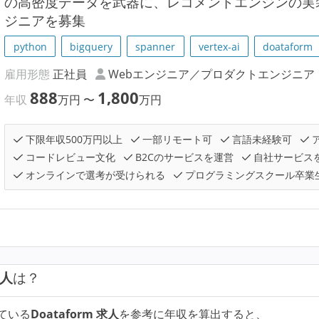
の高密度データを武器に、レコメンドエンジンの実
ジニアを募集
python
bigquery
spanner
vertex-ai
doataform
雇用形態
正社員
Webエンジニア／プロダクトエンジニア
888
1,800
年収
万円
〜
万円
下限年収500万円以上
一部リモート可
言語未経験可
コードレビュー文化
B2Cのサービスを運営
自社サービス
オンラインで選考が受けられる
プログラミングスクール卒業
求人
は？
ている
Doataform 求人
を参考に年収を算出すると、