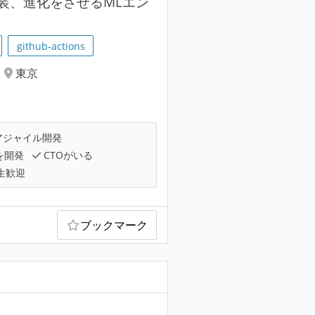
装、進化をさせるMLエン
github-actions
東京
アジャイル開発
を開発
CTOがいる
生歓迎
ブックマーク