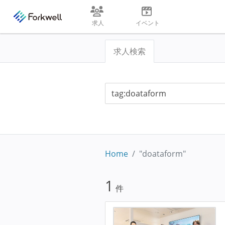
求人
イベント
求人検索
Home
"doataform"
1
件