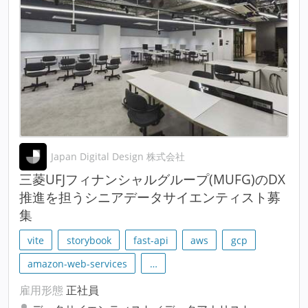
Japan Digital Design 株式会社
三菱UFJフィナンシャルグループ(MUFG)のDX
推進を担うシニアデータサイエンティスト募
集
vite
storybook
fast-api
aws
gcp
amazon-web-services
…
雇用形態
正社員