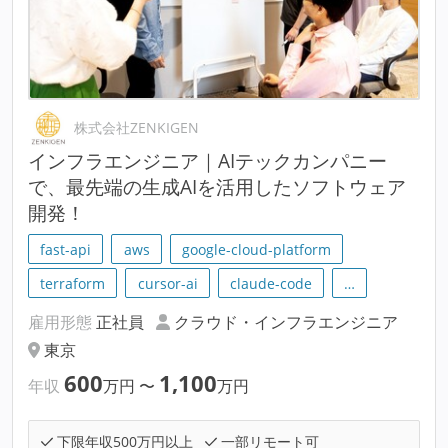
株式会社ZENKIGEN
インフラエンジニア｜AIテックカンパニー
で、最先端の生成AIを活用したソフトウェア
開発！
fast-api
aws
google-cloud-platform
terraform
cursor-ai
claude-code
…
雇用形態
正社員
クラウド・インフラエンジニア
東京
600
1,100
年収
万円
〜
万円
下限年収500万円以上
一部リモート可