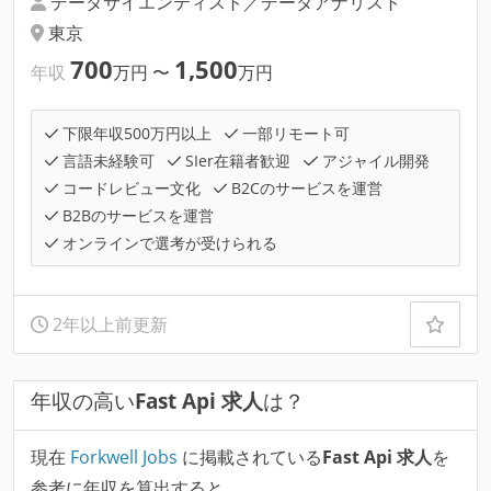
データサイエンティスト／データアナリスト
東京
700
1,500
年収
万円
〜
万円
下限年収500万円以上
一部リモート可
言語未経験可
SIer在籍者歓迎
アジャイル開発
コードレビュー文化
B2Cのサービスを運営
B2Bのサービスを運営
オンラインで選考が受けられる
2年以上前更新
年収の高い
Fast Api 求人
は？
現在
Forkwell Jobs
に掲載されている
Fast Api 求人
を
参考に年収を算出すると、