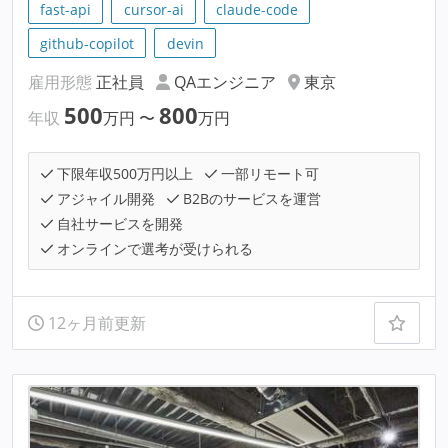
fast-api
cursor-ai
claude-code
github-copilot
devin
雇用形態
正社員
QAエンジニア
東京
500
800
年収
万円
〜
万円
下限年収500万円以上
一部リモート可
アジャイル開発
B2Bのサービスを運営
自社サービスを開発
オンラインで選考が受けられる
12ヶ月前更新