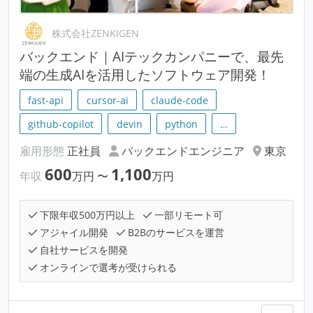
株式会社ZENKIGEN
バックエンド｜AIテックカンパニーで、最先
端の生成AIを活用したソフトウェア開発！
fast-api
cursor-ai
claude-code
github-copilot
devin
python
…
雇用形態
正社員
バックエンドエンジニア
東京
600
1,100
年収
万円
〜
万円
下限年収500万円以上
一部リモート可
アジャイル開発
B2Bのサービスを運営
自社サービスを開発
オンラインで選考が受けられる