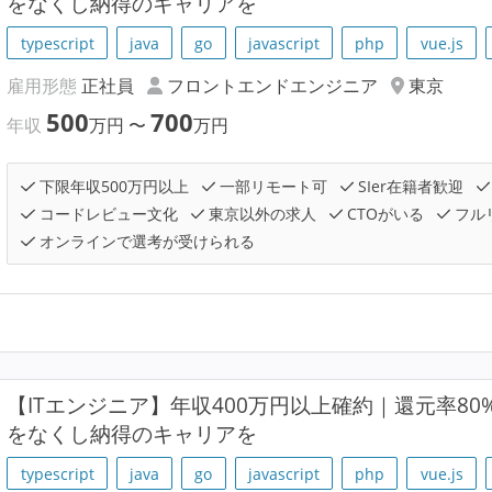
をなくし納得のキャリアを
typescript
java
go
javascript
php
vue.js
雇用形態
正社員
フロントエンドエンジニア
東京
500
700
年収
万円
〜
万円
下限年収500万円以上
一部リモート可
SIer在籍者歓迎
コードレビュー文化
東京以外の求人
CTOがいる
フル
オンラインで選考が受けられる
【ITエンジニア】年収400万円以上確約｜還元率8
をなくし納得のキャリアを
typescript
java
go
javascript
php
vue.js