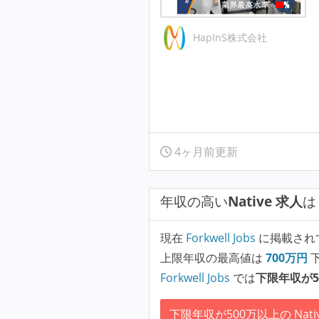
HapInS株式会社
4ヶ月前更新
年収の高い
Native 求人
は
現在
Forkwell Jobs
に掲載され
上限年収の最高値は
700
万円
Forkwell Jobs
では
下限年収が5
下限年収が500万以上の Nati