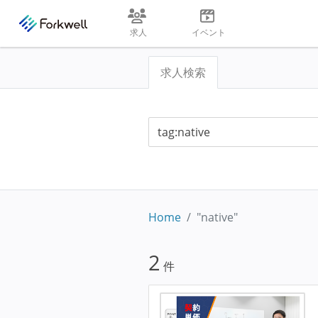
求人
イベント
求人検索
Home
"native"
2
件