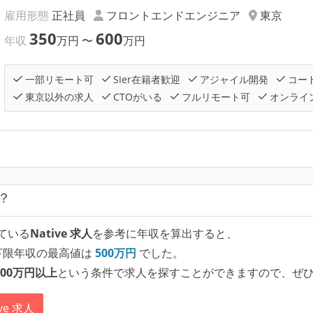
雇用形態
正社員
フロントエンドエンジニア
東京
350
600
年収
万円
〜
万円
一部リモート可
SIer在籍者歓迎
アジャイル開発
コー
東京以外の求人
CTOがいる
フルリモート可
オンライ
？
ている
Native 求人
を参考に年収を算出すると、
下限年収の最高値は
500
万円
でした。
00万円以上
という条件で求人を探すことができますので、ぜ
ve 求人