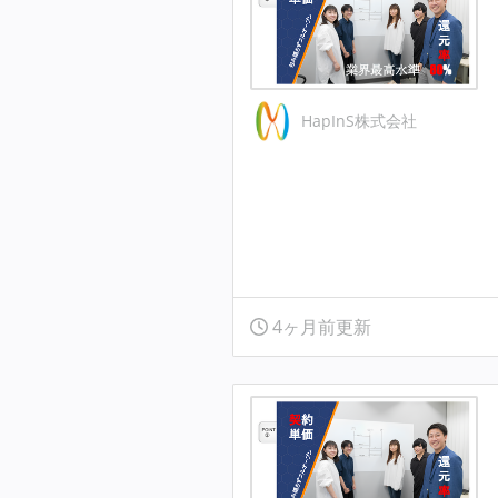
HapInS株式会社
4ヶ月前更新