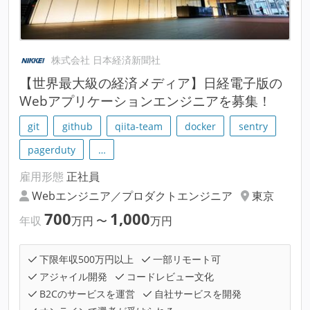
株式会社 日本経済新聞社
【世界最大級の経済メディア】日経電子版の
Webアプリケーションエンジニアを募集！
git
github
qiita-team
docker
sentry
pagerduty
…
雇用形態
正社員
Webエンジニア／プロダクトエンジニア
東京
700
1,000
年収
万円
〜
万円
下限年収500万円以上
一部リモート可
アジャイル開発
コードレビュー文化
B2Cのサービスを運営
自社サービスを開発