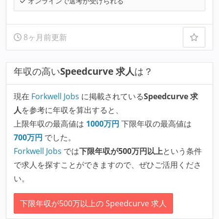
オンラインで選考が受けられる
8ヶ月前更新
年収の高い
Speedcurve 求人
は？
現在
Forkwell Jobs
に掲載されている
Speedcurve 求
人
を参考に年収を算出すると、
上限年収の最高値は
1000
万円
下限年収の最高値は
700
万円
でした。
Forkwell Jobs
では
下限年収が500万円以上
という条件
で求人を探すことができますので、ぜひご活用くださ
い。
下限年収が500万以上の Speedcurve 求人