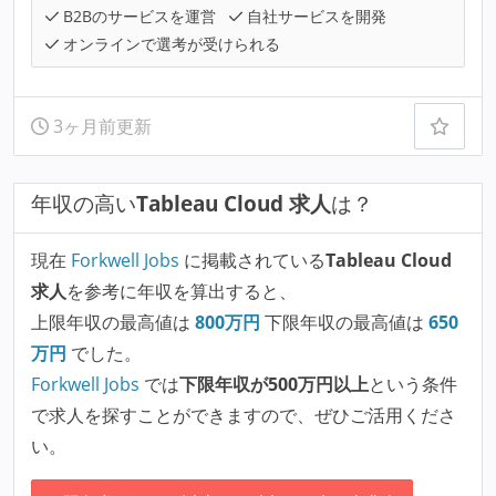
B2Bのサービスを運営
自社サービスを開発
オンラインで選考が受けられる
3ヶ月前更新
年収の高い
Tableau Cloud 求人
は？
現在
Forkwell Jobs
に掲載されている
Tableau Cloud
求人
を参考に年収を算出すると、
上限年収の最高値は
800
万円
下限年収の最高値は
650
万円
でした。
Forkwell Jobs
では
下限年収が500万円以上
という条件
で求人を探すことができますので、ぜひご活用くださ
い。