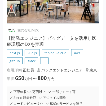
株式会社JMDC
【開発エンジニア】ビッグデータを活用し医
療現場のDXを実現
next.js
vue.js
tableau-cloud
aws
github
slack
…
雇用形態
正社員
バックエンドエンジニア
東京
650
800
年収
万円
〜
万円
下限年収500万円以上
一部リモート可
SIer在籍者歓迎
アジャイル開発
コードレビュー文化
B2Cのサービスを運営