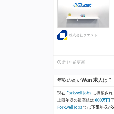
株式会社クエスト
約1年前更新
年収の高い
Wan 求人
は？
現在
Forkwell Jobs
に掲載され
上限年収の最高値は
600
万円
Forkwell Jobs
では
下限年収が5