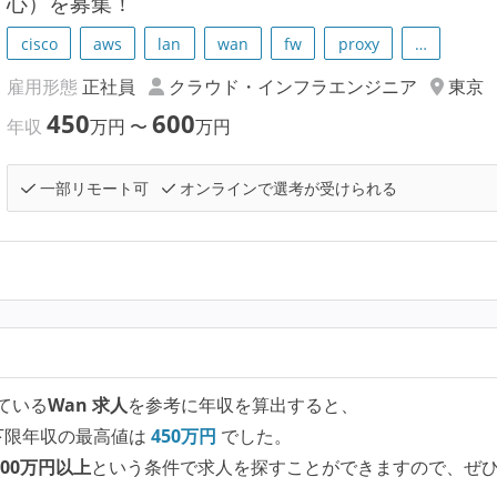
心）を募集！
cisco
aws
lan
wan
fw
proxy
…
雇用形態
正社員
クラウド・インフラエンジニア
東京
450
600
年収
万円
〜
万円
一部リモート可
オンラインで選考が受けられる
ている
Wan 求人
を参考に年収を算出すると、
下限年収の最高値は
450
万円
でした。
00万円以上
という条件で求人を探すことができますので、ぜ