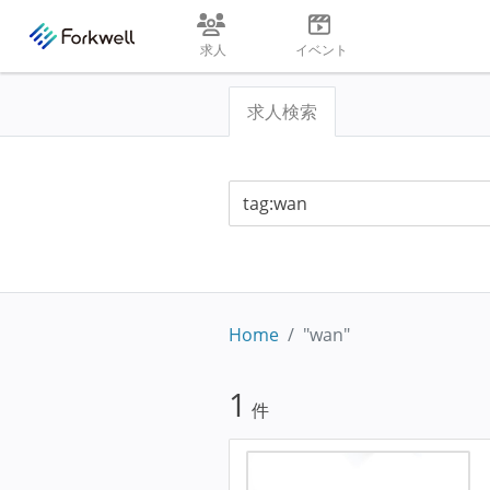
求人
イベント
求人検索
Home
"wan"
1
件