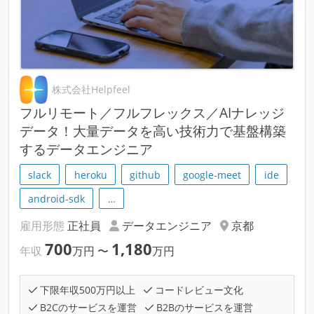
株式会社Helpfeel
フルリモート／フルフレックス／AIナレッジ
データ！大量データを高い技術力で基盤構築
するデータエンジニア
slack
heroku
github
google-meet
ide
android-sdk
…
雇用形態
正社員
データエンジニア
京都
700
1,180
年収
万円
〜
万円
下限年収500万円以上
コードレビュー文化
B2Cのサービスを運営
B2Bのサービスを運営