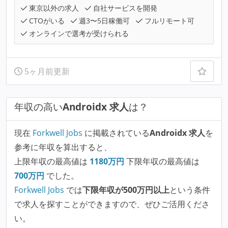
東京以外の求人
自社サービスを開発
CTOがいる
週3〜5日稼働可
フルリモート可
オンラインで選考が受けられる
5ヶ月前更新
年収の高い
Androidx 求人
は？
現在
Forkwell Jobs
に掲載されている
Androidx 求人
を
参考に年収を算出すると、
上限年収の最高値は
1180
万円
下限年収の最高値は
700
万円
でした。
Forkwell Jobs
では
下限年収が500万円以上
という条件
で求人を探すことができますので、ぜひご活用くださ
い。