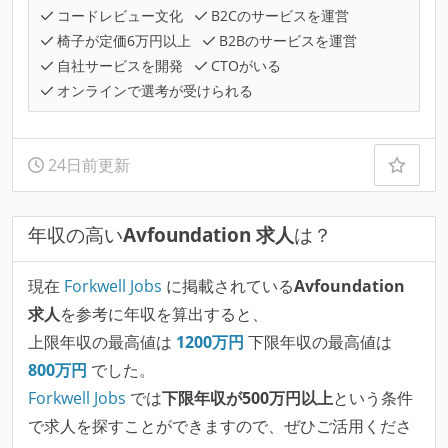
コードレビュー文化
B2Cのサービスを運営
椅子が定価6万円以上
B2Bのサービスを運営
自社サービスを開発
CTOがいる
オンラインで選考が受けられる
24日前更新
年収の高い
Avfoundation 求人
は？
現在
Forkwell Jobs
に掲載されている
Avfoundation
求人
を参考に年収を算出すると、
上限年収の最高値は
1200
万円
下限年収の最高値は
800
万円
でした。
Forkwell Jobs
では
下限年収が500万円以上
という条件
で求人を探すことができますので、ぜひご活用くださ