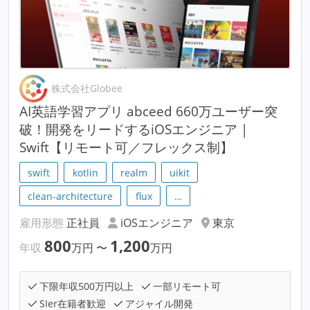
株式会社Globee
AI英語学習アプリ abceed 660万ユーザー突
破！開発をリードするiOSエンジニア |
Swift【リモート可／フレックス制】
swift
kotlin
realm
uikit
clean-architecture
flux
…
雇用形態
正社員
iOSエンジニア
東京
800
1,200
年収
万円
〜
万円
下限年収500万円以上
一部リモート可
SIer在籍者歓迎
アジャイル開発