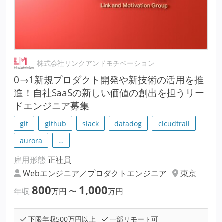
株式会社リンクアンドモチベーション
0→1新規プロダクト開発や新技術の活用を推
進！自社SaaSの新しい価値の創出を担うリー
ドエンジニア募集
git
github
slack
datadog
cloudtrail
aurora
…
雇用形態
正社員
Webエンジニア／プロダクトエンジニア
東京
800
1,000
年収
万円
〜
万円
下限年収500万円以上
一部リモート可