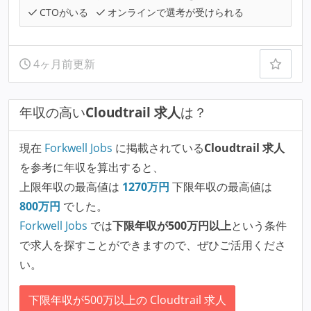
CTOがいる
オンラインで選考が受けられる
4ヶ月前更新
年収の高い
Cloudtrail 求人
は？
現在
Forkwell Jobs
に掲載されている
Cloudtrail 求人
を参考に年収を算出すると、
上限年収の最高値は
1270
万円
下限年収の最高値は
800
万円
でした。
Forkwell Jobs
では
下限年収が500万円以上
という条件
で求人を探すことができますので、ぜひご活用くださ
い。
下限年収が500万以上の Cloudtrail 求人