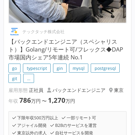
テックタッチ株式会社
【バックエンドエンジニア（スペシャリス
ト）】Golang/リモート可/フレックス◆DAP
市場国内シェア5年連続 No.1
go
typescript
gin
mysql
postgresql
git
…
雇用形態
正社員
バックエンドエンジニア
東京
786
1,270
年収
万円
〜
万円
下限年収500万円以上
一部リモート可
アジャイル開発
B2Bのサービスを運営
東京以外の求人
自社サービスを開発