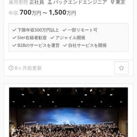
雇用形態
正社員
バックエンドエンジニア
東京
700
1,500
年収
万円
〜
万円
下限年収500万円以上
一部リモート可
SIer在籍者歓迎
アジャイル開発
B2Bのサービスを運営
自社サービスを開発
8ヶ月前更新