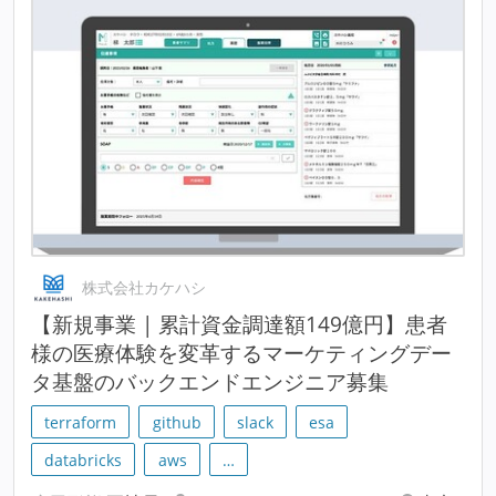
株式会社カケハシ
【新規事業 | 累計資金調達額149億円】患者
様の医療体験を変革するマーケティングデー
タ基盤のバックエンドエンジニア募集
terraform
github
slack
esa
databricks
aws
…