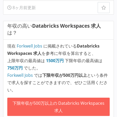
8ヶ月前更新
年収の高い
Databricks Workspaces 求人
は？
現在
Forkwell Jobs
に掲載されている
Databricks
Workspaces 求人
を参考に年収を算出すると、
上限年収の最高値は
1500
万円
下限年収の最高値は
750
万円
でした。
Forkwell Jobs
では
下限年収が500万円以上
という条件
で求人を探すことができますので、ぜひご活用くださ
い。
下限年収が500万以上の Databricks Workspaces
求人