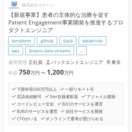
株式会社カケハシ
【新規事業】患者の主体的な治療を促す
Patient Engagement事業開発を推進するプロ
ダクトエンジニア
terraform
github
slack
databricks
aws
kinesis-data-streams
…
雇用形態
正社員
バックエンドエンジニア
東京
750
1,200
年収
万円
〜
万円
下限年収500万円以上
一部リモート可
言語未経験可
SIer在籍者歓迎
アジャイル開発
コードレビュー文化
B2Cのサービスを運営
B2Bのサービスを運営
自社サービスを開発
CTOがいる
オンラインで選考が受けられる