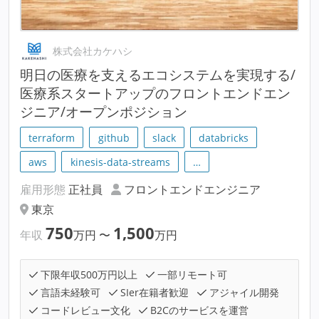
株式会社カケハシ
明⽇の医療を支えるエコシステムを実現する/
医療系スタートアップのフロントエンドエン
ジニア/オープンポジション
terraform
github
slack
databricks
aws
kinesis-data-streams
…
雇用形態
正社員
フロントエンドエンジニア
東京
750
1,500
年収
万円
〜
万円
下限年収500万円以上
一部リモート可
言語未経験可
SIer在籍者歓迎
アジャイル開発
コードレビュー文化
B2Cのサービスを運営