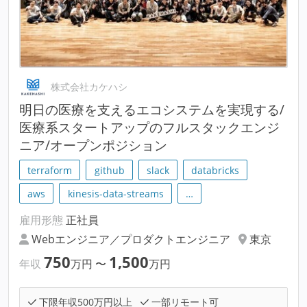
株式会社カケハシ
明⽇の医療を支えるエコシステムを実現する/
医療系スタートアップのフルスタックエンジ
ニア/オープンポジション
terraform
github
slack
databricks
aws
kinesis-data-streams
…
雇用形態
正社員
Webエンジニア／プロダクトエンジニア
東京
750
1,500
年収
万円
〜
万円
下限年収500万円以上
一部リモート可