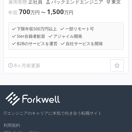
雇用形態
正社員
バックエンドエンジニア
東京
700
1,500
年収
万円
〜
万円
下限年収500万円以上
一部リモート可
SIer在籍者歓迎
アジャイル開発
B2Bのサービスを運営
自社サービスを開発
8ヶ月前更新
ITエンジニアのキャリアに本気で向き合う転職サイト
利用規約