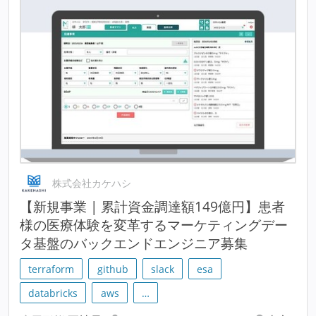
株式会社カケハシ
【新規事業 | 累計資金調達額149億円】患者
様の医療体験を変革するマーケティングデー
タ基盤のバックエンドエンジニア募集
terraform
github
slack
esa
databricks
aws
…