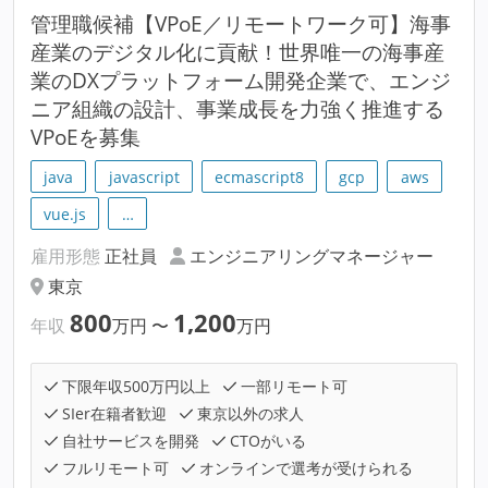
管理職候補【VPoE／リモートワーク可】海事
産業のデジタル化に貢献！世界唯一の海事産
業のDXプラットフォーム開発企業で、エンジ
ニア組織の設計、事業成長を力強く推進する
VPoEを募集
java
javascript
ecmascript8
gcp
aws
vue.js
…
雇用形態
正社員
エンジニアリングマネージャー
東京
800
1,200
年収
万円
〜
万円
下限年収500万円以上
一部リモート可
SIer在籍者歓迎
東京以外の求人
自社サービスを開発
CTOがいる
フルリモート可
オンラインで選考が受けられる