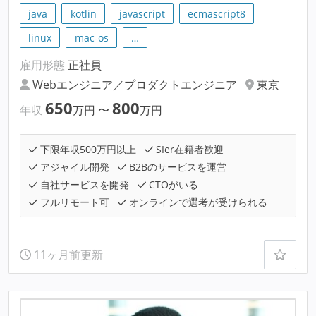
java
kotlin
javascript
ecmascript8
linux
mac-os
…
雇用形態
正社員
Webエンジニア／プロダクトエンジニア
東京
650
800
年収
万円
〜
万円
下限年収500万円以上
SIer在籍者歓迎
アジャイル開発
B2Bのサービスを運営
自社サービスを開発
CTOがいる
フルリモート可
オンラインで選考が受けられる
11ヶ月前更新