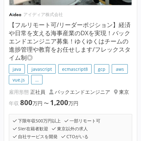
アイディア株式会社
【フルリモート可/リーダーポジション】経済
や日常を支える海事産業のDXを実現！バック
エンドエンジニア募集！ゆくゆくはチームの
進捗管理や教育をお任せします/フレックスタ
イム制◎
java
javascript
ecmascript8
gcp
aws
vue.js
…
雇用形態
正社員
バックエンドエンジニア
東京
800
1,200
年収
万円
〜
万円
下限年収500万円以上
一部リモート可
SIer在籍者歓迎
東京以外の求人
自社サービスを開発
CTOがいる