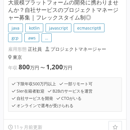
大規模プラットフォームの開発に携わりませ
んか？自社サービスのプロジェクトマネージ
ャー募集 | フレックスタイム制◎
java
kotlin
javascript
ecmascript8
gcp
aws
…
雇用形態
正社員
プロジェクトマネージャー
東京
800
1,200
年収
万円
〜
万円
下限年収500万円以上
一部リモート可
SIer在籍者歓迎
B2Bのサービスを運営
自社サービスを開発
CTOがいる
オンラインで選考が受けられる
11ヶ月前更新