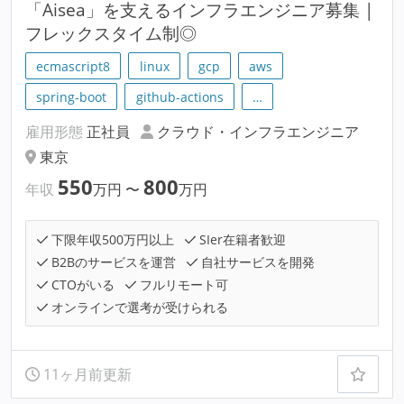
「Aisea」を支えるインフラエンジニア募集 |
フレックスタイム制◎
ecmascript8
linux
gcp
aws
spring-boot
github-actions
…
雇用形態
正社員
クラウド・インフラエンジニア
東京
550
800
年収
万円
〜
万円
下限年収500万円以上
SIer在籍者歓迎
B2Bのサービスを運営
自社サービスを開発
CTOがいる
フルリモート可
オンラインで選考が受けられる
11ヶ月前更新