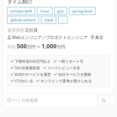
タイム制◎
ecmascript8
linux
gcp
spring-boot
github-actions
slack
…
雇用形態
正社員
Webエンジニア／プロダクトエンジニア
東京
500
1,000
年収
万円
〜
万円
下限年収500万円以上
一部リモート可
SIer在籍者歓迎
コードレビュー文化
B2Bのサービスを運営
自社サービスを開発
CTOがいる
オンラインで選考が受けられる
11ヶ月前更新