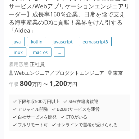
サービス/Webアプリケーションエンジニアリ
ーダー】成長率160％企業、日常を陰で支え
る海事産業のDXに貢献！業界をけん引する
「Aidea」
java
kotlin
javascript
ecmascript8
linux
mac-os
…
雇用形態
正社員
Webエンジニア／プロダクトエンジニア
東京
800
1,200
年収
万円
〜
万円
下限年収500万円以上
SIer在籍者歓迎
アジャイル開発
B2Bのサービスを運営
自社サービスを開発
CTOがいる
フルリモート可
オンラインで選考が受けられる