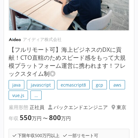
アイディア株式会社
【フルリモート可】海上ビジネスのDXに貢
献！CTO直轄のためスピード感をもって大規
模プラットフォーム運営に携われます！フレ
ックスタイム制◎
java
javascript
ecmascript8
gcp
aws
vue.js
…
雇用形態
正社員
バックエンドエンジニア
東京
550
800
年収
万円
〜
万円
下限年収500万円以上
一部リモート可