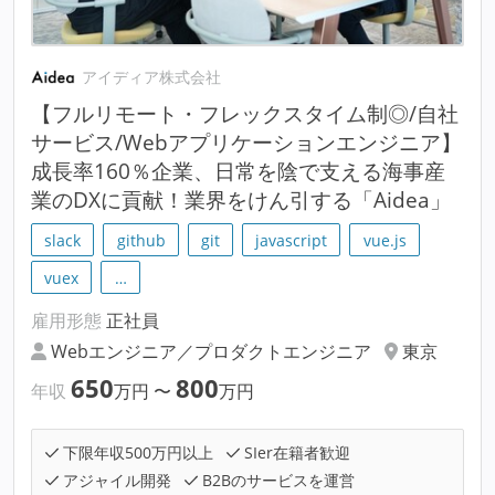
アイディア株式会社
【フルリモート・フレックスタイム制◎/自社
サービス/Webアプリケーションエンジニア】
成長率160％企業、日常を陰で支える海事産
業のDXに貢献！業界をけん引する「Aidea」
slack
github
git
javascript
vue.js
vuex
…
雇用形態
正社員
Webエンジニア／プロダクトエンジニア
東京
650
800
年収
万円
〜
万円
下限年収500万円以上
SIer在籍者歓迎
アジャイル開発
B2Bのサービスを運営