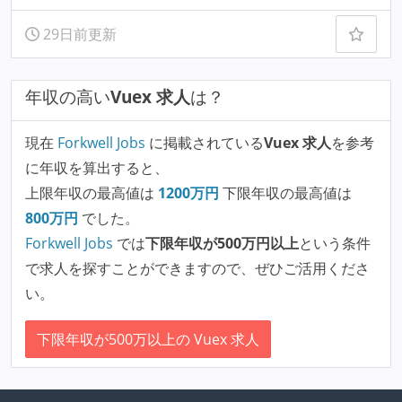
29日前更新
年収の高い
Vuex 求人
は？
現在
Forkwell Jobs
に掲載されている
Vuex 求人
を参考
に年収を算出すると、
上限年収の最高値は
1200
万円
下限年収の最高値は
800
万円
でした。
Forkwell Jobs
では
下限年収が500万円以上
という条件
で求人を探すことができますので、ぜひご活用くださ
い。
下限年収が500万以上の Vuex 求人