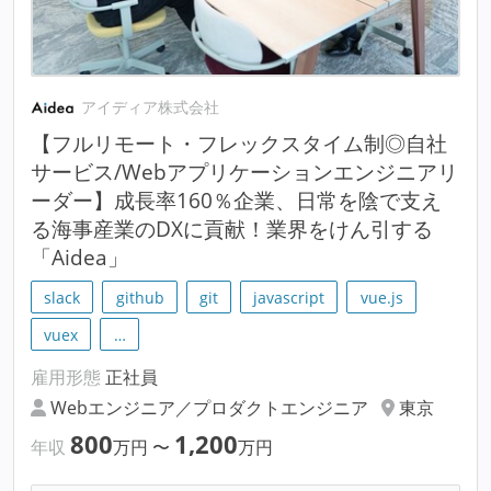
アイディア株式会社
【フルリモート・フレックスタイム制◎自社
サービス/Webアプリケーションエンジニアリ
ーダー】成長率160％企業、日常を陰で支え
る海事産業のDXに貢献！業界をけん引する
「Aidea」
slack
github
git
javascript
vue.js
vuex
…
雇用形態
正社員
Webエンジニア／プロダクトエンジニア
東京
800
1,200
年収
万円
〜
万円