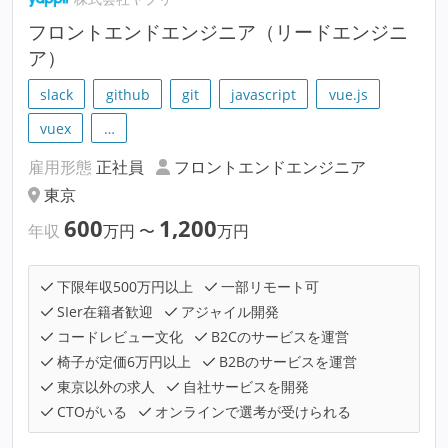
フロントエンドエンジニア（リードエンジニ
ア）
slack
github
git
javascript
vue.js
vuex
…
雇用形態
正社員
フロントエンドエンジニア
東京
600
1,200
年収
万円
〜
万円
下限年収500万円以上
一部リモート可
SIer在籍者歓迎
アジャイル開発
コードレビュー文化
B2Cのサービスを運営
椅子が定価6万円以上
B2Bのサービスを運営
東京以外の求人
自社サービスを開発
CTOがいる
オンラインで選考が受けられる