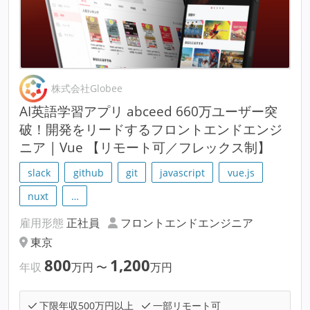
株式会社Globee
AI英語学習アプリ abceed 660万ユーザー突
破！開発をリードするフロントエンドエンジ
ニア | Vue 【リモート可／フレックス制】
slack
github
git
javascript
vue.js
nuxt
…
雇用形態
正社員
フロントエンドエンジニア
東京
800
1,200
年収
万円
〜
万円
下限年収500万円以上
一部リモート可