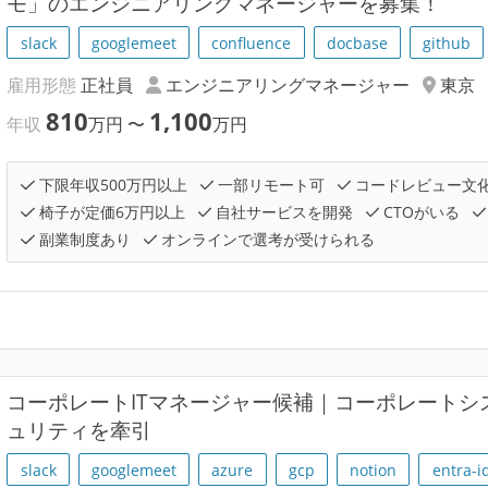
モ」のエンジニアリングマネージャーを募集！
slack
googlemeet
confluence
docbase
github
雇用形態
正社員
エンジニアリングマネージャー
東京
810
1,100
年収
万円
〜
万円
下限年収500万円以上
一部リモート可
コードレビュー文
椅子が定価6万円以上
自社サービスを開発
CTOがいる
副業制度あり
オンラインで選考が受けられる
コーポレートITマネージャー候補｜コーポレートシ
ュリティを牽引
slack
googlemeet
azure
gcp
notion
entra-i