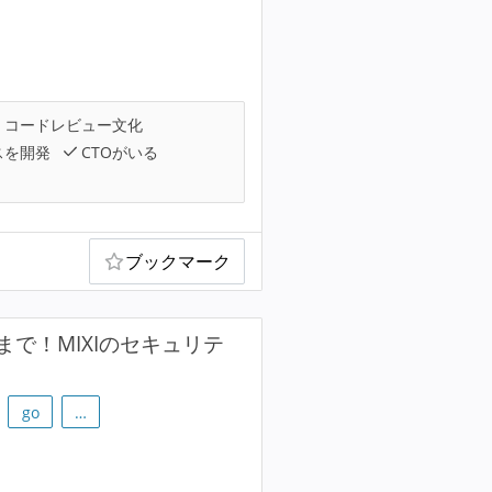
コードレビュー文化
スを開発
CTOがいる
ブックマーク
で！MIXIのセキュリテ
go
…