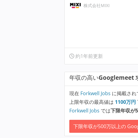
株式会社MIXI
約1年前更新
年収の高い
Googlemeet
現在
Forkwell Jobs
に掲載され
上限年収の最高値は
1100
万円
Forkwell Jobs
では
下限年収が5
下限年収が500万以上の Goog