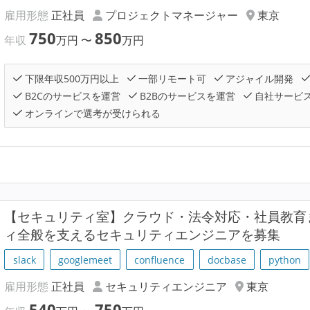
雇用形態
正社員
プロジェクトマネージャー
東京
750
850
年収
万円
〜
万円
下限年収500万円以上
一部リモート可
アジャイル開発
B2Cのサービスを運営
B2Bのサービスを運営
自社サービ
オンラインで選考が受けられる
【セキュリティ室】クラウド・法令対応・社員教育ま
ィ全般を支えるセキュリティエンジニアを募集
slack
googlemeet
confluence
docbase
python
雇用形態
正社員
セキュリティエンジニア
東京
540
750