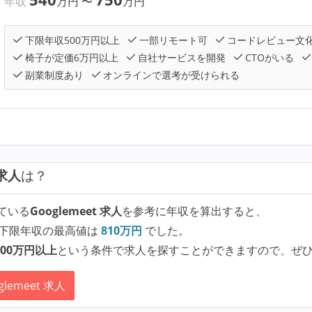
年収
万円
〜
万円
下限年収500万円以上
一部リモート可
コードレビュー文
椅子が定価6万円以上
自社サービスを開発
CTOがいる
副業制度あり
オンラインで選考が受けられる
 求人
は？
ている
Googlemeet 求人
を参考に年収を算出すると、
下限年収の最高値は
810
万円
でした。
00万円以上
という条件で求人を探すことができますので、ぜ
lemeet 求人