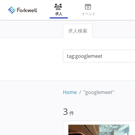
求人
イベント
求人検索
Home
"googlemeet"
3
件