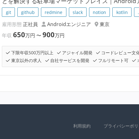
とを解決する駐車場マーケットプレイス｜Androi
git
github
redmine
slack
notion
kotlin
雇用形態
正社員
Androidエンジニア
東京
650
900
年収
万円
〜
万円
下限年収500万円以上
アジャイル開発
コードレビュー文
東京以外の求人
自社サービスを開発
フルリモート可
利用規約
プライバシーポリ