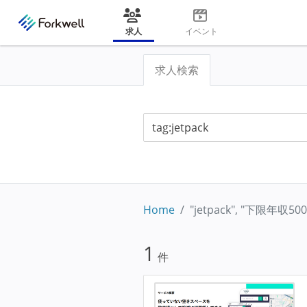
求人
イベント
求人検索
Home
"jetpack", "下限年収5
1
件