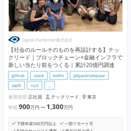
Digital Platformer株式会社
【社会のルールそのものを再設計する】テッ
クリード｜ブロックチェーン×金融インフラで
新しい当たり前をつくる｜累計20億円調達
github
slack
kotlin
jetpackcompose
swift
rust
…
雇用形態
正社員
テックリード
東京
900
1,300
年収
万円
〜
万円
下限年収500万円以上
一部リモート可
B2Bのサービスを運営
東京以外の求人