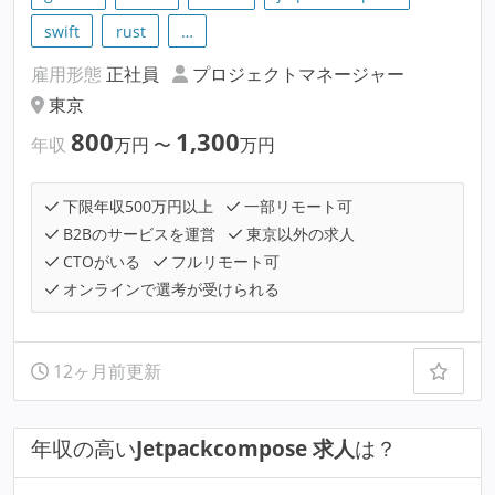
swift
rust
…
雇用形態
正社員
プロジェクトマネージャー
東京
800
1,300
年収
万円
〜
万円
下限年収500万円以上
一部リモート可
B2Bのサービスを運営
東京以外の求人
CTOがいる
フルリモート可
オンラインで選考が受けられる
12ヶ月前更新
年収の高い
Jetpackcompose 求人
は？