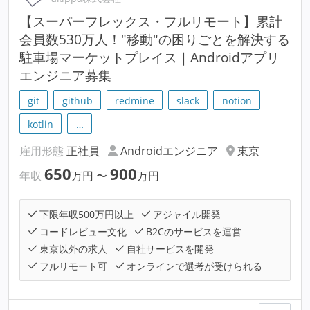
【スーパーフレックス・フルリモート】累計
会員数530万人！"移動"の困りごとを解決する
駐車場マーケットプレイス｜Androidアプリ
エンジニア募集
git
github
redmine
slack
notion
kotlin
…
雇用形態
正社員
Androidエンジニア
東京
650
900
年収
万円
〜
万円
下限年収500万円以上
アジャイル開発
コードレビュー文化
B2Cのサービスを運営
東京以外の求人
自社サービスを開発
フルリモート可
オンラインで選考が受けられる