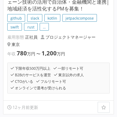
ェーン技術の活用で自治体・金融機関と連携│
地域経済を活性化するPMを募集！
github
slack
kotlin
jetpackcompose
swift
rust
…
雇用形態
正社員
プロジェクトマネージャー
東京
780
1,200
年収
万円
〜
万円
下限年収500万円以上
一部リモート可
B2Bのサービスを運営
東京以外の求人
CTOがいる
フルリモート可
オンラインで選考が受けられる
12ヶ月前更新