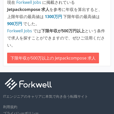
現在
Forkwell Jobs
に掲載されている
Jetpackcompose 求人
を参考に年収を算出すると、
上限年収の最高値は
1300
万円
下限年収の最高値は
900
万円
でした。
Forkwell Jobs
では
下限年収が500万円以上
という条件
で求人を探すことができますので、ぜひご活用くださ
い。
下限年収が500万以上の Jetpackcompose 求人
ITエンジニアのキャリアに本気で向き合う転職サイト
利用規約
プライバシーポリシー