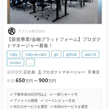
ラクスル株式会社
【新規事業/金融プラットフォーム】プロダク
トマネージャー募集！
ruby
ruby-on-rails
git
github
aws-s3
circleci
…
雇用形態
正社員
プロダクトマネージャー
東京
650
900
年収
万円
〜
万円
下限年収500万円以上
一部リモート可
アジャイル開発
コードレビュー文化
B2Cのサービスを運営
B2Bのサービスを運営