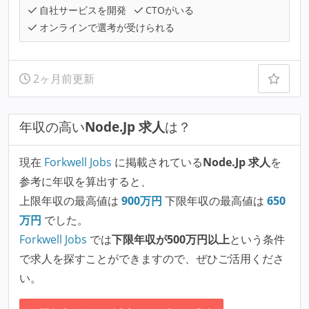
自社サービスを開発
CTOがいる
オンラインで選考が受けられる
2ヶ月前更新
年収の高い
Node.Jp 求人
は？
現在
Forkwell Jobs
に掲載されている
Node.Jp 求人
を
参考に年収を算出すると、
上限年収の最高値は
900
万円
下限年収の最高値は
650
万円
でした。
Forkwell Jobs
では
下限年収が500万円以上
という条件
で求人を探すことができますので、ぜひご活用くださ
い。