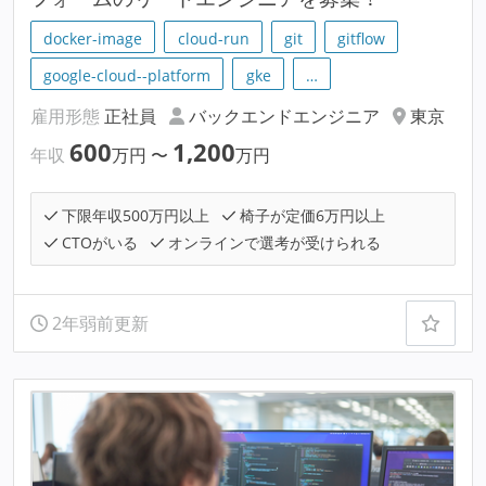
docker-image
cloud-run
git
gitflow
google-cloud--platform
gke
…
雇用形態
正社員
バックエンドエンジニア
東京
600
1,200
年収
万円
〜
万円
下限年収500万円以上
椅子が定価6万円以上
CTOがいる
オンラインで選考が受けられる
2年弱前更新