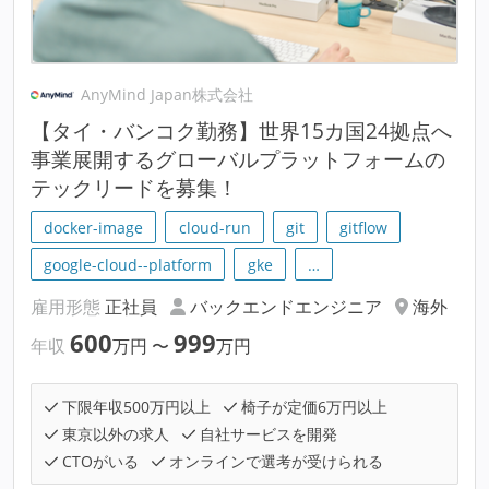
AnyMind Japan株式会社
【タイ・バンコク勤務】世界15カ国24拠点へ
事業展開するグローバルプラットフォームの
テックリードを募集！
docker-image
cloud-run
git
gitflow
google-cloud--platform
gke
…
雇用形態
正社員
バックエンドエンジニア
海外
600
999
年収
万円
〜
万円
下限年収500万円以上
椅子が定価6万円以上
東京以外の求人
自社サービスを開発
CTOがいる
オンラインで選考が受けられる