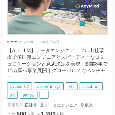
AnyMind Japan株式会社
【AI・LLM】データエンジニア｜フル出社環
境で多国籍エンジニアとスピーディーなコミ
ュニケーションと意思決定を実現｜創業8年で
15カ国へ事業展開｜グローバルメガベンチャ
ー
python-3.7
docker-image
k8s
cloud-run
git
gitflow
…
雇用形態
正社員
データエンジニア
東京
600
1,200
年収
万円
〜
万円