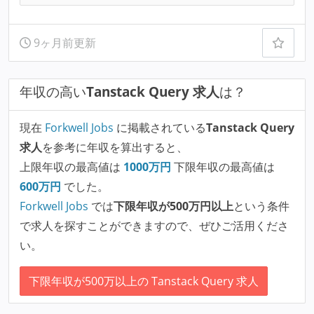
9ヶ月前更新
年収の高い
Tanstack Query 求人
は？
現在
Forkwell Jobs
に掲載されている
Tanstack Query
求人
を参考に年収を算出すると、
上限年収の最高値は
1000
万円
下限年収の最高値は
600
万円
でした。
Forkwell Jobs
では
下限年収が500万円以上
という条件
で求人を探すことができますので、ぜひご活用くださ
い。
下限年収が500万以上の Tanstack Query 求人