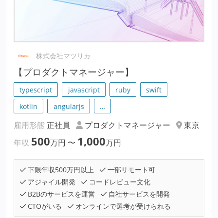
株式会社マツリカ
【プロダクトマネージャー】
typescript
javascript
ruby
swift
kotlin
angularjs
…
雇用形態
正社員
プロダクトマネージャー
東京
500
1,000
年収
万円
〜
万円
下限年収500万円以上
一部リモート可
アジャイル開発
コードレビュー文化
B2Bのサービスを運営
自社サービスを開発
CTOがいる
オンラインで選考が受けられる