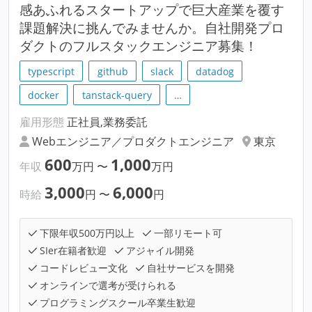
感あふれるスタートアップで巨大産業を覆す
課題解決に挑んでみませんか。自社開発プロ
ダクトのフルスタックエンジニア募集！
typescript
github
slack
datadog
docker
tanstack-query
…
雇用形態
正社員,業務委託
Webエンジニア／プロダクトエンジニア
東京
600
1,000
年収
万円
〜
万円
3,000
6,000
時給
円
〜
円
下限年収500万円以上
一部リモート可
SIer在籍者歓迎
アジャイル開発
コードレビュー文化
自社サービスを開発
オンラインで選考が受けられる
プログラミングスクール卒業生歓迎