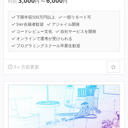
3,000
6,000
時給
円
〜
円
下限年収500万円以上
一部リモート可
SIer在籍者歓迎
アジャイル開発
コードレビュー文化
自社サービスを開発
オンラインで選考が受けられる
プログラミングスクール卒業生歓迎
9ヶ月前更新