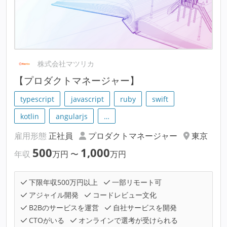
株式会社マツリカ
【プロダクトマネージャー】
typescript
javascript
ruby
swift
kotlin
angularjs
…
雇用形態
正社員
プロダクトマネージャー
東京
500
1,000
年収
万円
〜
万円
下限年収500万円以上
一部リモート可
アジャイル開発
コードレビュー文化
B2Bのサービスを運営
自社サービスを開発
CTOがいる
オンラインで選考が受けられる