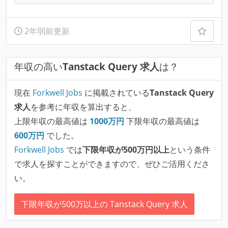
2年弱前更新
年収の高い
Tanstack Query 求人
は？
現在
Forkwell Jobs
に掲載されている
Tanstack Query
求人
を参考に年収を算出すると、
上限年収の最高値は
1000
万円
下限年収の最高値は
600
万円
でした。
Forkwell Jobs
では
下限年収が500万円以上
という条件
で求人を探すことができますので、ぜひご活用くださ
い。
下限年収が500万以上の Tanstack Query 求人