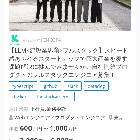
株式会社KENCOPA
【LLM×建設業界🦺×フルスタック】スピード
感あふれるスタートアップで巨大産業を覆す
課題解決に挑んでみませんか。自社開発プロ
ダクトのフルスタックエンジニア募集！
typescript
github
slack
datadog
docker
tanstack-query
…
雇用形態
正社員,業務委託
Webエンジニア／プロダクトエンジニア
東京
600
1,000
年収
万円
〜
万円