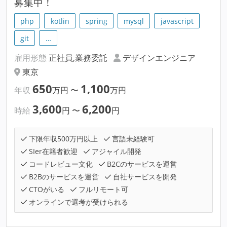
募集中！
php
kotlin
spring
mysql
javascript
git
…
雇用形態
正社員,業務委託
デザインエンジニア
東京
650
1,100
年収
万円
〜
万円
3,600
6,200
時給
円
〜
円
下限年収500万円以上
言語未経験可
SIer在籍者歓迎
アジャイル開発
コードレビュー文化
B2Cのサービスを運営
B2Bのサービスを運営
自社サービスを開発
CTOがいる
フルリモート可
オンラインで選考が受けられる