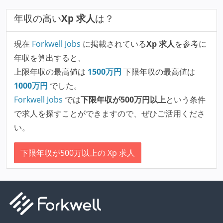
年収の高い
Xp 求人
は？
現在
Forkwell Jobs
に掲載されている
Xp 求人
を参考に
年収を算出すると、
上限年収の最高値は
1500
万円
下限年収の最高値は
1000
万円
でした。
Forkwell Jobs
では
下限年収が500万円以上
という条件
で求人を探すことができますので、ぜひご活用くださ
い。
下限年収が500万以上の Xp 求人