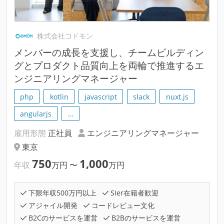
株式会社コドモン
メンバーの成長を支援し、チームビルディン
グとプロダクト品質向上を両輪で推進するエ
ンジニアリングマネージャー
php
kotlin
javascript
slack
nuxt.js
angularjs
…
雇用形態
正社員
エンジニアリングマネージャー
東京
750
1,000
年収
万円
〜
万円
下限年収500万円以上
SIer在籍者歓迎
アジャイル開発
コードレビュー文化
B2Cのサービスを運営
B2Bのサービスを運営