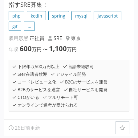
指すSRE募集！
php
kotlin
spring
mysql
javascript
git
…
雇用形態
正社員
SRE
東京
600
1,100
年収
万円
〜
万円
下限年収500万円以上
言語未経験可
SIer在籍者歓迎
アジャイル開発
コードレビュー文化
B2Cのサービスを運営
B2Bのサービスを運営
自社サービスを開発
CTOがいる
フルリモート可
オンラインで選考が受けられる
26日前更新