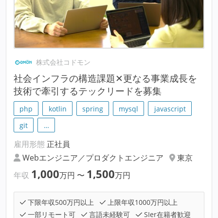
株式会社コドモン
社会インフラの構造課題✕更なる事業成長を
技術で牽引するテックリードを募集
php
kotlin
spring
mysql
javascript
git
…
雇用形態
正社員
Webエンジニア／プロダクトエンジニア
東京
1,000
1,500
年収
万円
〜
万円
下限年収500万円以上
上限年収1000万円以上
一部リモート可
言語未経験可
SIer在籍者歓迎