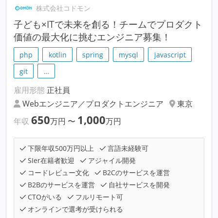
株式会社コドモン
子ども×ITで未来を創る！チームでプロダクト
価値の最大化に挑むエンジニア募集！
php
kotlin
spring
mysql
javascript
git
…
雇用形態
正社員
Webエンジニア／プロダクトエンジニア
東京
650
1,000
年収
万円
〜
万円
下限年収500万円以上
言語未経験可
SIer在籍者歓迎
アジャイル開発
コードレビュー文化
B2Cのサービスを運営
B2Bのサービスを運営
自社サービスを開発
CTOがいる
フルリモート可
オンラインで選考が受けられる