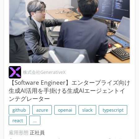
株式会社GenerativeX
【Software Engineer】エンタープライズ向け
生成AI活用を手掛ける生成AIエージェントイ
ンテグレーター
github
azure
openai
slack
typescript
react
…
雇用形態
正社員