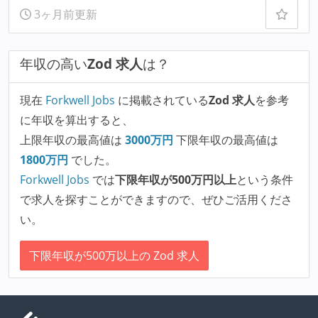
3ヶ月前更新
年収の高い
Zod 求人
は？
現在
Forkwell Jobs
に掲載されている
Zod 求人
を参考
に年収を算出すると、
上限年収の最高値は
3000
万円
下限年収の最高値は
1800
万円
でした。
Forkwell Jobs
では
下限年収が500万円以上
という条件
で求人を探すことができますので、ぜひご活用くださ
い。
下限年収が500万以上の Zod 求人