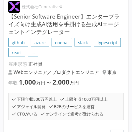
株式会社GenerativeX
【Senior Software Engineer】エンタープラ
イズ向け生成AI活用を手掛ける生成AIエージ
ェントインテグレーター
github
azure
openai
slack
typescript
react
…
雇用形態
正社員
Webエンジニア／プロダクトエンジニア
東京
1,000
2,000
年収
万円
〜
万円
下限年収500万円以上
上限年収1000万円以上
アジャイル開発
B2Bのサービスを運営
CTOがいる
オンラインで選考が受けられる