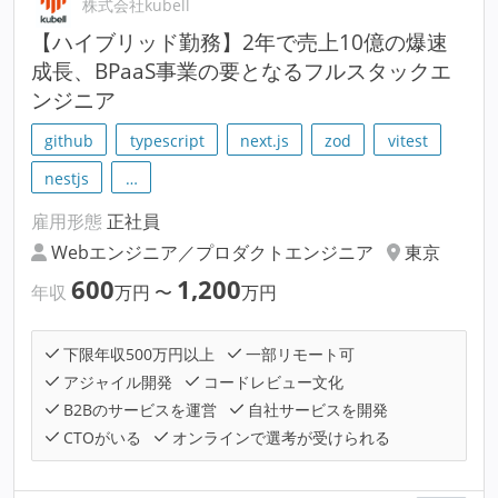
株式会社kubell
【ハイブリッド勤務】2年で売上10億の爆速
成長、BPaaS事業の要となるフルスタックエ
ンジニア
github
typescript
next.js
zod
vitest
nestjs
…
雇用形態
正社員
Webエンジニア／プロダクトエンジニア
東京
600
1,200
年収
万円
〜
万円
下限年収500万円以上
一部リモート可
アジャイル開発
コードレビュー文化
B2Bのサービスを運営
自社サービスを開発
CTOがいる
オンラインで選考が受けられる