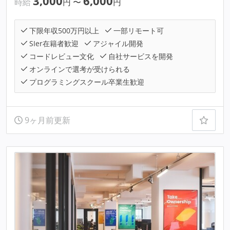
3,000
6,000
時給
円
〜
円
下限年収500万円以上
一部リモート可
SIer在籍者歓迎
アジャイル開発
コードレビュー文化
自社サービスを開発
オンラインで選考が受けられる
プログラミングスクール卒業生歓迎
9ヶ月前更新