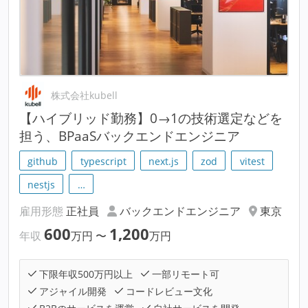
株式会社kubell
【ハイブリッド勤務】0→1の技術選定などを
担う、BPaaSバックエンドエンジニア
github
typescript
next.js
zod
vitest
nestjs
…
雇用形態
正社員
バックエンドエンジニア
東京
600
1,200
年収
万円
〜
万円
下限年収500万円以上
一部リモート可
アジャイル開発
コードレビュー文化