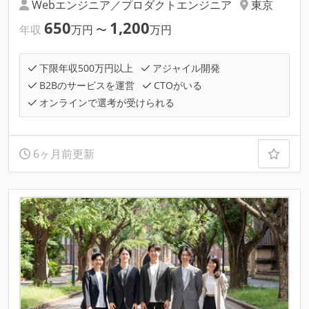
Webエンジニア／プロダクトエンジニア
東京
650
1,200
年収
万円
〜
万円
下限年収500万円以上
アジャイル開発
B2Bのサービスを運営
CTOがいる
オンラインで選考が受けられる
6ヶ月前更新