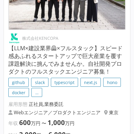
株式会社KENCOPA
【LLM×建設業界🦺×フルスタック】スピード
感あふれるスタートアップで巨大産業を覆す
課題解決に挑んでみませんか。自社開発プロ
ダクトのフルスタックエンジニア募集！
github
slack
typescript
next.js
hono
docker
…
雇用形態
正社員,業務委託
Webエンジニア／プロダクトエンジニア
東京
600
1,000
年収
万円
〜
万円