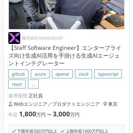
株式会社GenerativeX
【Staff Software Engineer】エンタープライ
ズ向け生成AI活用を手掛ける生成AIエージェ
ントインテグレーター
github
azure
openai
slack
typescript
react
…
雇用形態
正社員
Webエンジニア／プロダクトエンジニア
東京
1,800
3,000
年収
万円
〜
万円
下限年収500万円以上
上限年収1000万円以上