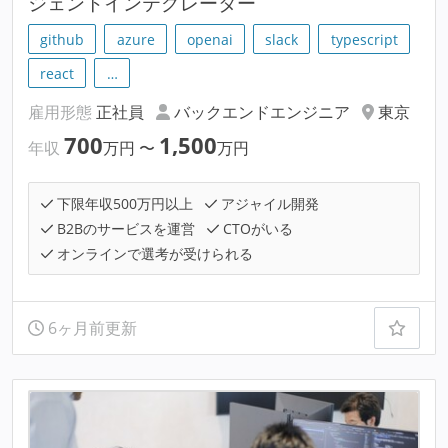
ジェントインテグレーター
github
azure
openai
slack
typescript
react
…
雇用形態
正社員
バックエンドエンジニア
東京
700
1,500
年収
万円
〜
万円
下限年収500万円以上
アジャイル開発
B2Bのサービスを運営
CTOがいる
オンラインで選考が受けられる
6ヶ月前更新