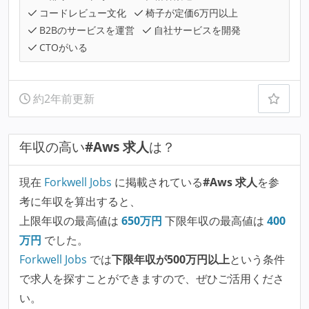
コードレビュー文化
椅子が定価6万円以上
B2Bのサービスを運営
自社サービスを開発
CTOがいる
約2年前更新
年収の高い
#Aws 求人
は？
現在
Forkwell Jobs
に掲載されている
#Aws 求人
を参
考に年収を算出すると、
上限年収の最高値は
650
万円
下限年収の最高値は
400
万円
でした。
Forkwell Jobs
では
下限年収が500万円以上
という条件
で求人を探すことができますので、ぜひご活用くださ
い。