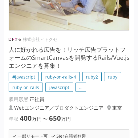
株式会社ヒトクセ
人に好かれる広告を！リッチ広告プラットフ
ォームのSmartCanvasを開発するRails/Vue.js
エンジニアを募集！
#javascript
ruby-on-rails-4
ruby2
ruby
ruby-on-rails
javascript
…
雇用形態
正社員
Webエンジニア／プロダクトエンジニア
東京
400
650
年収
万円
〜
万円
一部リモート可
SIer在籍者歓迎