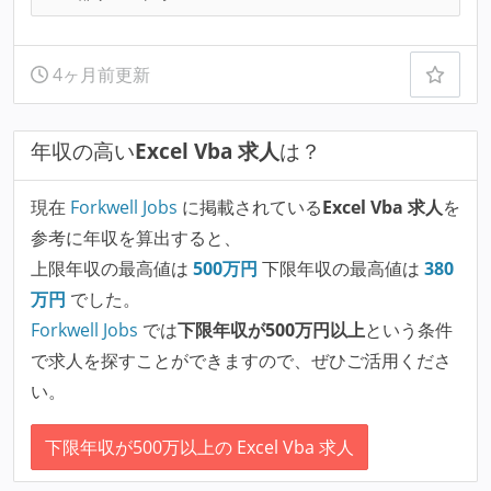
4ヶ月前更新
年収の高い
Excel Vba 求人
は？
現在
Forkwell Jobs
に掲載されている
Excel Vba 求人
を
参考に年収を算出すると、
上限年収の最高値は
500
万円
下限年収の最高値は
380
万円
でした。
Forkwell Jobs
では
下限年収が500万円以上
という条件
で求人を探すことができますので、ぜひご活用くださ
い。
下限年収が500万以上の Excel Vba 求人