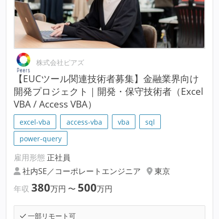
株式会社ピアズ
【EUCツール関連技術者募集】金融業界向け
開発プロジェクト｜開発・保守技術者（Excel
VBA / Access VBA）
excel-vba
access-vba
vba
sql
power-query
雇用形態
正社員
社内SE／コーポレートエンジニア
東京
380
500
年収
万円
〜
万円
一部リモート可