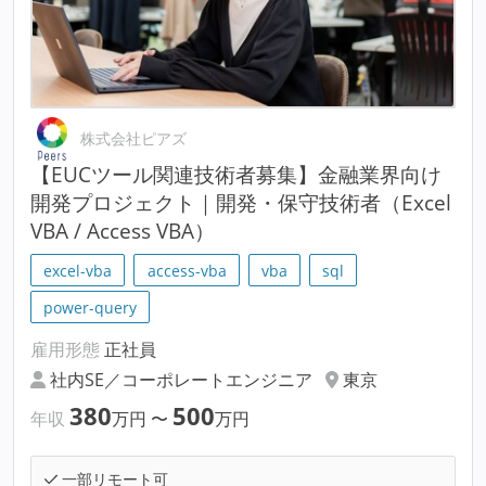
株式会社ピアズ
【EUCツール関連技術者募集】金融業界向け
開発プロジェクト｜開発・保守技術者（Excel
VBA / Access VBA）
excel-vba
access-vba
vba
sql
power-query
雇用形態
正社員
社内SE／コーポレートエンジニア
東京
380
500
年収
万円
〜
万円
一部リモート可