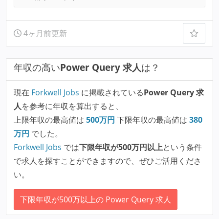
4ヶ月前更新
年収の高い
Power Query 求人
は？
現在
Forkwell Jobs
に掲載されている
Power Query 求
人
を参考に年収を算出すると、
上限年収の最高値は
500
万円
下限年収の最高値は
380
万円
でした。
Forkwell Jobs
では
下限年収が500万円以上
という条件
で求人を探すことができますので、ぜひご活用くださ
い。
下限年収が500万以上の Power Query 求人