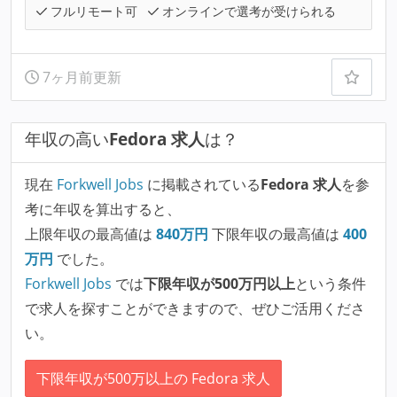
フルリモート可
オンラインで選考が受けられる
7ヶ月前更新
年収の高い
Fedora 求人
は？
現在
Forkwell Jobs
に掲載されている
Fedora 求人
を参
考に年収を算出すると、
上限年収の最高値は
840
万円
下限年収の最高値は
400
万円
でした。
Forkwell Jobs
では
下限年収が500万円以上
という条件
で求人を探すことができますので、ぜひご活用くださ
い。
下限年収が500万以上の Fedora 求人