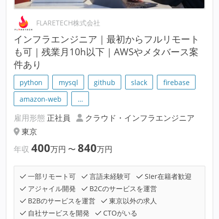
FLARETECH株式会社
インフラエンジニア｜最初からフルリモート
も可｜残業月10h以下｜AWSやメタバース案
件あり
python
mysql
github
slack
firebase
amazon-web
…
雇用形態
正社員
クラウド・インフラエンジニア
東京
400
840
年収
万円
〜
万円
一部リモート可
言語未経験可
SIer在籍者歓迎
アジャイル開発
B2Cのサービスを運営
B2Bのサービスを運営
東京以外の求人
自社サービスを開発
CTOがいる