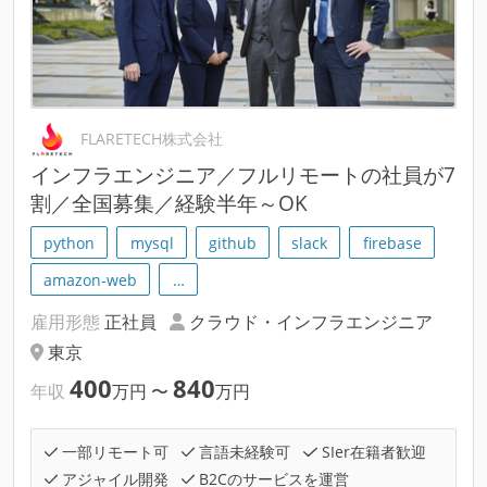
FLARETECH株式会社
インフラエンジニア／フルリモートの社員が7
割／全国募集／経験半年～OK
python
mysql
github
slack
firebase
amazon-web
…
雇用形態
正社員
クラウド・インフラエンジニア
東京
400
840
年収
万円
〜
万円
一部リモート可
言語未経験可
SIer在籍者歓迎
アジャイル開発
B2Cのサービスを運営