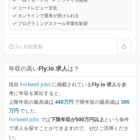
コードレビュー文化
オンラインで選考が受けられる
プログラミングスクール卒業生歓迎
3ヶ月前更新
年収の高い
Fly.Io 求人
は？
現在
Forkwell Jobs
に掲載されている
Fly.Io 求人
を参
考に年収を算出すると、
上限年収の最高値は
440
万円
下限年収の最高値は
300
万円
でした。
Forkwell Jobs
では
下限年収が500万円以上
という条件
で求人を探すことができますので、ぜひご活用くださ
い。