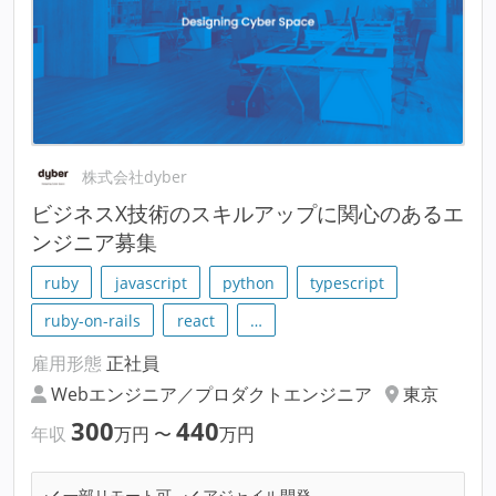
株式会社dyber
ビジネスX技術のスキルアップに関心のあるエ
ンジニア募集
ruby
javascript
python
typescript
ruby-on-rails
react
…
雇用形態
正社員
Webエンジニア／プロダクトエンジニア
東京
300
440
年収
万円
〜
万円
一部リモート可
アジャイル開発