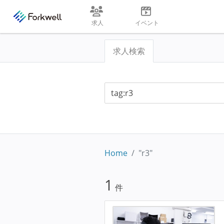
求人
イベント
求人検索
Home
"r3"
1
件