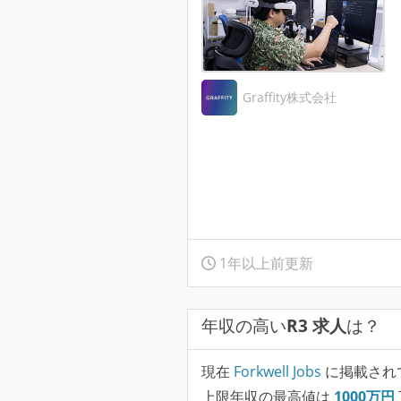
Graffity株式会社
1年以上前更新
年収の高い
R3 求人
は？
現在
Forkwell Jobs
に掲載され
上限年収の最高値は
1000
万円