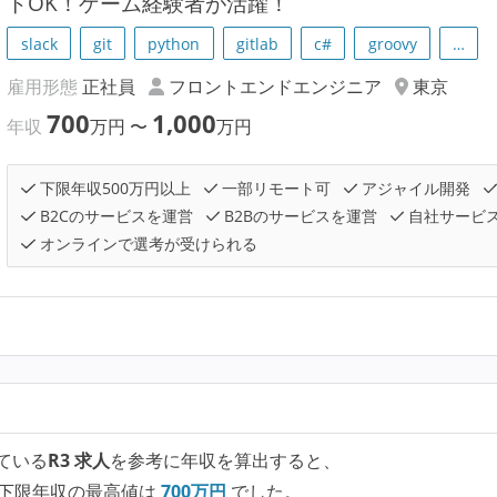
トOK！ゲーム経験者が活躍！
slack
git
python
gitlab
c#
groovy
…
雇用形態
正社員
フロントエンドエンジニア
東京
700
1,000
年収
万円
〜
万円
下限年収500万円以上
一部リモート可
アジャイル開発
B2Cのサービスを運営
B2Bのサービスを運営
自社サービ
オンラインで選考が受けられる
ている
R3 求人
を参考に年収を算出すると、
下限年収の最高値は
700
万円
でした。