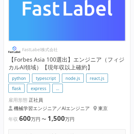
FastLabel株式会社
【Forbes Asia 100選出】エンジニア（フィジ
カルAI領域）【現年収以上確約】
python
typescript
node.js
react.js
flask
express
…
雇用形態
正社員
機械学習エンジニア／AIエンジニア
東京
600
1,500
年収
万円
〜
万円