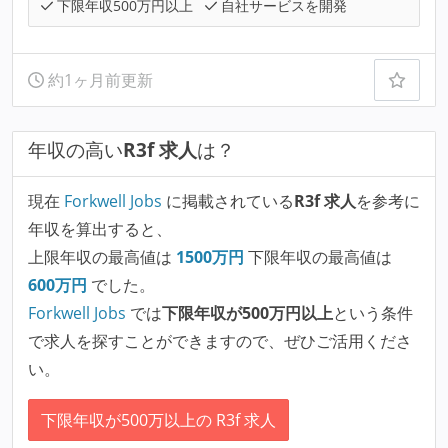
下限年収500万円以上
自社サービスを開発
約1ヶ月前更新
年収の高い
R3f 求人
は？
現在
Forkwell Jobs
に掲載されている
R3f 求人
を参考に
年収を算出すると、
上限年収の最高値は
1500
万円
下限年収の最高値は
600
万円
でした。
Forkwell Jobs
では
下限年収が500万円以上
という条件
で求人を探すことができますので、ぜひご活用くださ
い。
下限年収が500万以上の R3f 求人