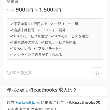
東京
900
1,500
年収
万円
〜
万円
下限年収500万円以上
一部リモート可
言語未経験可
アジャイル開発
B2Cのサービスを運営
B2Bのサービスを運営
東京以外の求人
自社サービスを開発
CTOがいる
フルリモート可
オンラインで選考が受けられる
30日前更新
年収の高い
Reacthooks 求人
は？
現在
Forkwell Jobs
に掲載されている
Reacthooks 求
人
を参考に年収を算出すると、