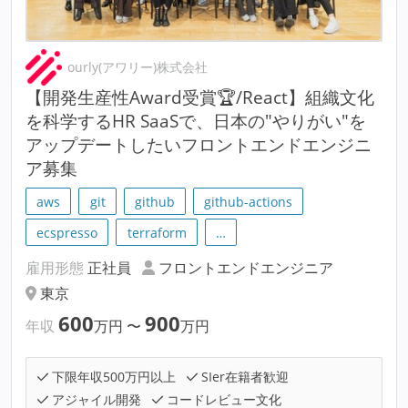
ourly(アワリー)株式会社
【開発生産性Award受賞🏆/React】組織文化
を科学するHR SaaSで、日本の"やりがい"を
アップデートしたいフロントエンドエンジニ
ア募集
aws
git
github
github-actions
ecspresso
terraform
…
雇用形態
正社員
フロントエンドエンジニア
東京
600
900
年収
万円
〜
万円
下限年収500万円以上
SIer在籍者歓迎
アジャイル開発
コードレビュー文化