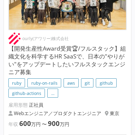
ourly(アワリー)株式会社
【開発生産性Award受賞🏆/フルスタック】組
織文化を科学するHR SaaSで、日本の"やりが
い"をアップデートしたいフルスタックエンジ
ニア募集
ruby
ruby-on-rails
aws
git
github
github-actions
…
雇用形態
正社員
Webエンジニア／プロダクトエンジニア
東京
600
900
年収
万円
〜
万円