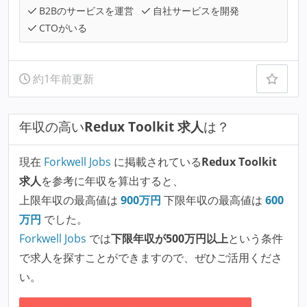
B2Bのサービスを運営
自社サービスを開発
CTOがいる
約1年前更新
年収の高い
Redux Toolkit 求人
は？
現在
Forkwell Jobs
に掲載されている
Redux Toolkit
求人
を参考に年収を算出すると、
上限年収の最高値は
900
万円
下限年収の最高値は
600
万円
でした。
Forkwell Jobs
では
下限年収が500万円以上
という条件
で求人を探すことができますので、ぜひご活用くださ
い。