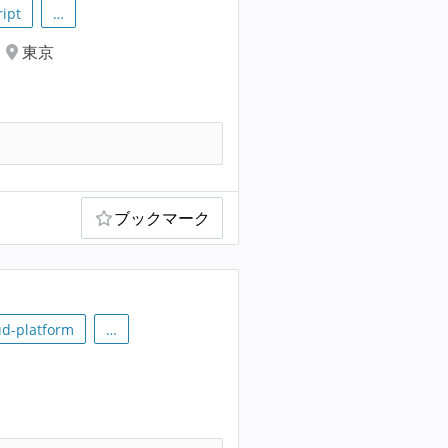
ript
…
東京
ブックマーク
ud-platform
…