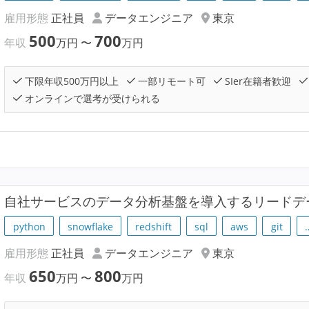
雇用形態
正社員
データエンジニア
東京
500
700
年収
万円
〜
万円
下限年収500万円以上
一部リモート可
SIer在籍者歓迎
オンラインで選考が受けられる
自社サービスのデータ分析基盤を導入するリードデ
python
snowflake
redshift
sql
aws
git
雇用形態
正社員
データエンジニア
東京
650
800
年収
万円
〜
万円