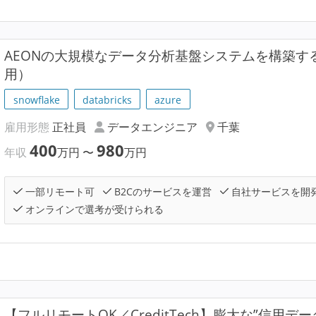
AEONの大規模なデータ分析基盤システムを構築す
用）
snowflake
databricks
azure
雇用形態
正社員
データエンジニア
千葉
400
980
年収
万円
〜
万円
一部リモート可
B2Cのサービスを運営
自社サービスを開
オンラインで選考が受けられる
【フルリモートOK／CreditTech】膨大な”信用