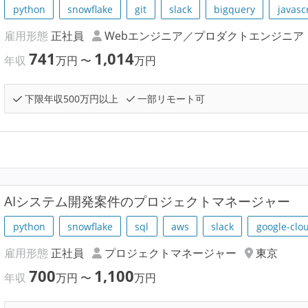
python
snowflake
git
slack
bigquery
javasc
雇用形態
正社員
Webエンジニア／プロダクトエンジニア
741
1,014
年収
万円
〜
万円
下限年収500万円以上
一部リモート可
AIシステム開発案件のプロジェクトマネージャー
python
snowflake
sql
aws
slack
google-clo
雇用形態
正社員
プロジェクトマネージャー
東京
700
1,100
年収
万円
〜
万円