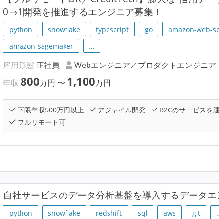
0→1開発を推進するエンジニア募集！
python
snowflake
typescript
go
amazon-web-se
amazon-sagemaker
…
雇用形態
正社員
Webエンジニア／プロダクトエンジニア
800
1,100
年収
万円
〜
万円
下限年収500万円以上
アジャイル開発
B2Cのサービスを
フルリモート可
自社サービスのデータ分析基盤を導入するデータエ
python
snowflake
redshift
sql
aws
git