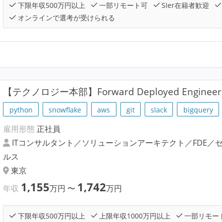
下限年収500万円以上
一部リモート可
SIer在籍者歓迎
オンラインで選考が受けられる
【テクノロジー本部】Forward Deployed Engineer
python
snowflake
aws
git
slack
bigquery
雇用形態
正社員
ITコンサルタント／ソリューションアーキテクト／FDE／
ルス
東京
1,155
1,742
年収
万円
〜
万円
下限年収500万円以上
上限年収1000万円以上
一部リモー