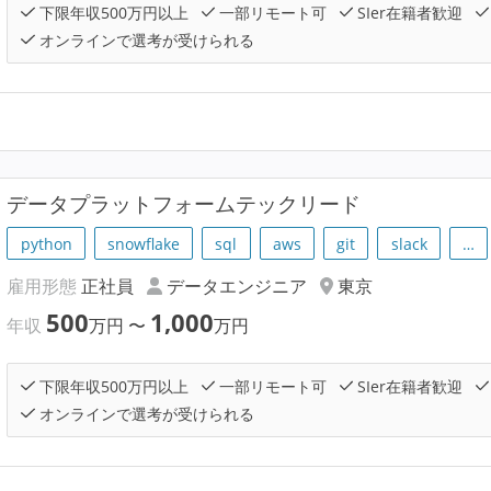
下限年収500万円以上
一部リモート可
SIer在籍者歓迎
オンラインで選考が受けられる
データプラットフォームテックリード
python
snowflake
sql
aws
git
slack
…
雇用形態
正社員
データエンジニア
東京
500
1,000
年収
万円
〜
万円
下限年収500万円以上
一部リモート可
SIer在籍者歓迎
オンラインで選考が受けられる